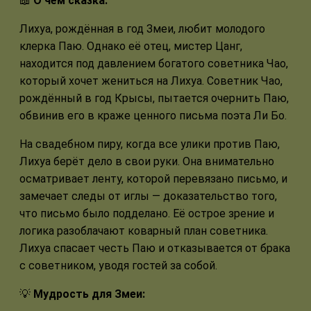
📖
О чём сказка:
Лихуа, рождённая в год Змеи, любит молодого
клерка Паю. Однако её отец, мистер Цанг,
находится под давлением богатого советника Чао,
который хочет жениться на Лихуа. Советник Чао,
рождённый в год Крысы, пытается очернить Паю,
обвинив его в краже ценного письма поэта Ли Бо.
На свадебном пиру, когда все улики против Паю,
Лихуа берёт дело в свои руки. Она внимательно
осматривает ленту, которой перевязано письмо, и
замечает следы от иглы — доказательство того,
что письмо было подделано. Её острое зрение и
логика разоблачают коварный план советника.
Лихуа спасает честь Паю и отказывается от брака
с советником, уводя гостей за собой.
💡
Мудрость для Змеи: