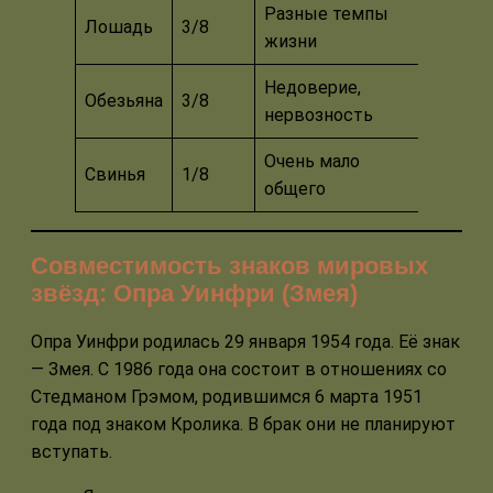
Разные темпы
Лошадь
3/8
жизни
Недоверие,
Обезьяна
3/8
нервозность
Очень мало
Свинья
1/8
общего
Совместимость знаков мировых
звёзд: Опра Уинфри (Змея)
Опра Уинфри родилась 29 января 1954 года. Её знак
— Змея. С 1986 года она состоит в отношениях со
Стедманом Грэмом, родившимся 6 марта 1951
года под знаком Кролика. В брак они не планируют
вступать.