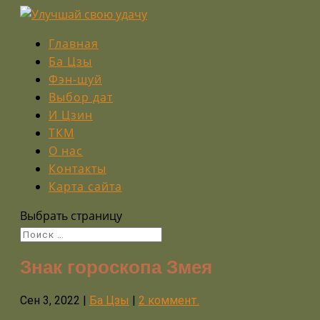
Главная
Ба Цзы
Фэн-шуй
Выбор дат
И Цзин
ТКМ
О нас
Контакты
Карта сайта
Выбрать страницу
Знак гороскопа Змея
Сен 3, 2022
|
Ба Цзы
|
2 коммент.