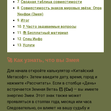
Сводная таблица совместимости
Совместимость знаков мировых звёзд: Опра
Уинфри (Змея)
Итог
❓ Часто задаваемые вопросы
📚 Бесплатный материал
Спец Инфо
Услуги
🚀 Как узнать, что вы Змея
Для начала откройте калькулятор «Китайский
Метасофт». Затем введите дату, время, город и
нажмите «Рассчитать». Если в столбце «День»
встречается Земная Ветвь
巳 (Сы)
— вы имеете
энергию Змеи. Этот знак также может
проявляться в столпах года, месяца или часа.
Следовательно, он влияет на вашу судьбу и