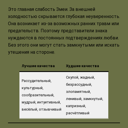
Это главная слабость Змеи. За внешней
холодностью скрывается глубокая неуверенность.
Она возникает из-за возможных ранних травм или
предательств. Поэтому представители знака
нуждаются в постоянных подтверждениях любви.
Без этого они могут стать замкнутыми или искать
утешения на стороне.
Лучшие качества
Худшие качества
Скупой, жадный,
Рассудительный,
безрассудный,
культурный,
злопамятный,
сообразительный,
ленивый, замкнутый,
мудрый, интуитивный,
капризный,
весёлый, отзывчивый
расчётливый