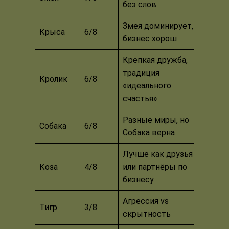
без слов
Змея доминирует,
Крыса
6/8
бизнес хорош
Крепкая дружба,
традиция
Кролик
6/8
«идеального
счастья»
Разные миры, но
Собака
6/8
Собака верна
Лучше как друзья
Коза
4/8
или партнёры по
бизнесу
Агрессия vs
Тигр
3/8
скрытность