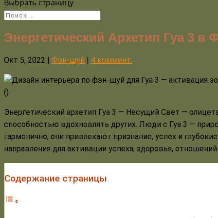
Выбрать страницу
Энергетический Архетип Гуа 3 в 
Окт 5, 2022
|
Фэн-шуй
|
4 коммент.
(
)
Энергетический архетип Гуа 3 — Несущий Свет — олицет
способностью вдохновлять других. Люди с Гуа 3 — приро
гармонично, они привлекают признание, успех и глубоки
направления для активации успеха, здоровья, отношений 
Содержание страницы