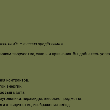
тесь на Юг — и слава придёт сама.»
мволом творчества, славы и признания. Вы добьётесь успе
ния контрактов.
ок энергии.
озовый
цвета.
реугольники, пирамиды, высокие предметы.
иги о творчестве, изображения звёзд.