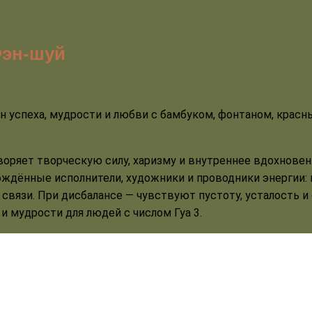
Фэн-шуй
воряет творческую силу, харизму и внутреннее вдохновен
ждённые исполнители, художники и проводники энергии: их
е связи. При дисбалансе — чувствуют пустоту, усталость 
и мудрости для людей с числом Гуа 3.