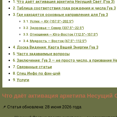
Что даёт активация архетипа Несущий Свет (Гуа 3)
Таблица соответствия года рождения и числа Гуа 3
Где находятся основные направления для Гуа 3
Успех — Юг (157.5°–202.5°)
Здоровье — Север (337.5°–22.5°)
Отношения — Юго-Восток (112.5°–157.5°)
Мудрость — Восток (67.5°–112.5°)
Доска Видения: Карта Вашей Энергии Гуа 3
Часто задаваемые вопросы
Заключение: Гуа 3 — не просто число, а призвание Н
Связанные статьи
Спец Инфо по фэн-шуй
Услуги
Что даёт активация архетипа Несущий С
📌 Статья обновлена: 28 июня 2026 года.