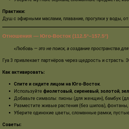
Практики:
Душ с эфирными маслами, плавание, прогулки у воды, от
Отношения — Юго-Восток (112.5°–157.5°)
«Любовь — это не поиск, а создание пространства для 
Гуа 3 привлекает партнёров через щедрость и страсть. Э
Как активировать:
Спите и сидите лицом на Юго-Восток
.
Используйте
фиолетовый
,
сиреневый
,
золотой
,
зе
Добавьте символы: пионы (для женщин), бамбук (дл
Разместите живые растения (без шипов), фонтаны, 
Уберите одинокие цветы, сломанные рамки, пустые
Советы: