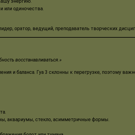
вашу энергию.
и или одиночества.
лидер, оратор, ведущий, преподаватель творческих дисцип
обность восстанавливаться.»
ения и баланса. Гуа 3 склонны к перегрузке, поэтому важ
та.
ны, аквариумы, стекло, асимметричные формы.
бражения болот или тумана.