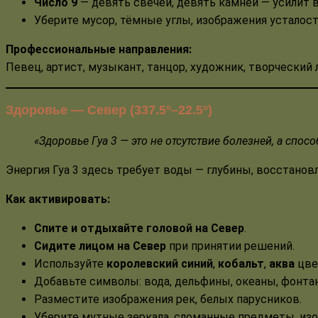
Число 9
— девять свечей, девять камней — усилит 
Уберите мусор, тёмные углы, изображения усталост
Профессиональные направления:
Певец, артист, музыкант, танцор, художник, творческий 
Здоровье — Север (337.5°–22.5°)
«Здоровье Гуа 3 — это не отсутствие болезней, а спос
Энергия Гуа 3 здесь требует воды — глубины, восстановл
Как активировать:
Спите и отдыхайте головой на Север
.
Сидите лицом на Север
при принятии решений.
Используйте
королевский синий
,
кобальт
,
аква
цве
Добавьте символы: вода, дельфины, океаны, фонта
Разместите изображения рек, белых парусников.
Уберите мутные зеркала, сломанные предметы, изо