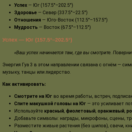
Успех
— Юг (157.5°–202.5°)
Здоровье
— Север (337.5°–22.5°)
Отношения
— Юго-Восток (112.5°–157.5°)
Мудрость
— Восток (67.5°–112.5°)
Успех — Юг (157.5°–202.5°)
«Ваш успех начинается там, где вы смотрите. Поверни
Энергия Гуа 3 в этом направлении связана с огнём — си
музыку, танцы или лидерство.
Как активировать:
Смотрите на Юг
во время работы, встреч, подписа
Спите макушкой головы на Юг
— это усиливает пот
Используйте
красный
,
фиолетовый
,
оранжевый
,
р
Добавьте символы: награды, микрофоны, сцены, т
Разместите живые растения (без шипов), свечи, кн