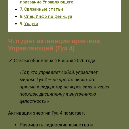
призвание Управляющего
Связанные статьи
Спец Инфо по фэн-шуй
Услуги
Что даёт активация архетипа
Управляющий (Гуа 4)
📌 Статья обновлена: 28 июня 2026 года.
«Тот, кто управляет собой, управляет
миром. Гуа 4 — не просто число, это
призыв к лидерству, не через силу, а через
порядок, дисциплину и внутреннюю
целостность.»
Активация энергии Гуа 4 помогает:
Развивать лидерские качества и