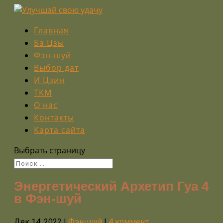
Главная
Ба Цзы
Фэн-шуй
Выбор дат
И Цзин
ТКМ
О нас
Контакты
Карта сайта
Выбрать страницу
Энергетический Архетип Гуа 4
в Фэн-шуй
Дек 14, 2022
|
Фэн-шуй
|
4 коммент.