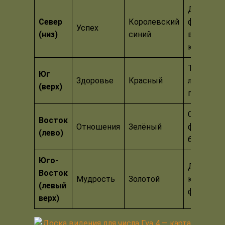
Дорога,
Север
Королевский
фонтан,
Успех
(низ)
синий
ваша
карьера
Танцующ
Юг
Здоровье
Красный
люди,
(верх)
подсолну
Семейны
Восток
Отношения
Зелёный
фото,
(лево)
бамбук
Юго-
Деньги,
Восток
Мудрость
Золотой
книги,
(левый
фонтан
верх)