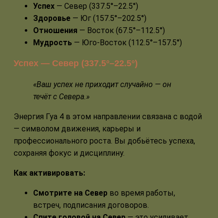
Успех
— Север (337.5°–22.5°)
Здоровье
— Юг (157.5°–202.5°)
Отношения
— Восток (67.5°–112.5°)
Мудрость
— Юго-Восток (112.5°–157.5°)
Успех — Север (337.5°–22.5°)
«Ваш успех не приходит случайно — он
течёт с Севера.»
Энергия Гуа 4 в этом направлении связана с водой
— символом движения, карьеры и
профессионального роста. Вы добьётесь успеха,
сохраняя фокус и дисциплину.
Как активировать:
Смотрите на Север
во время работы,
встреч, подписания договоров.
Спите головой на Север
— это усиливает