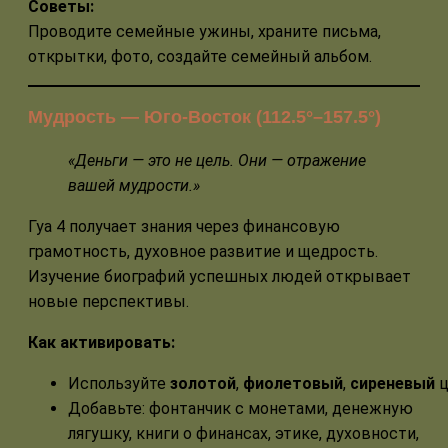
Советы:
Проводите семейные ужины, храните письма,
открытки, фото, создайте семейный альбом.
Мудрость — Юго-Восток (112.5°–157.5°)
«Деньги — это не цель. Они — отражение
вашей мудрости.»
Гуа 4 получает знания через финансовую
грамотность, духовное развитие и щедрость.
Изучение биографий успешных людей открывает
новые перспективы.
Как активировать:
Используйте
золотой
,
фиолетовый
,
сиреневый
ц
Добавьте: фонтанчик с монетами, денежную
лягушку, книги о финансах, этике, духовности,