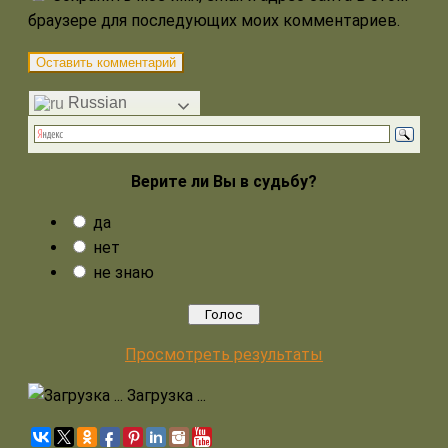
браузере для последующих моих комментариев.
Russian
Верите ли Вы в судьбу?
да
нет
не знаю
Просмотреть результаты
Загрузка ...