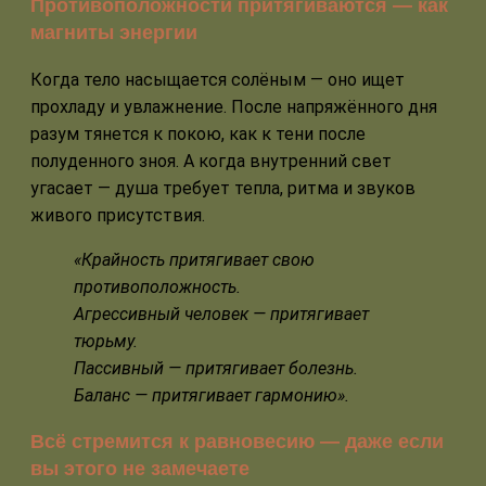
Противоположности притягиваются — как
магниты энергии
Когда тело насыщается солёным — оно ищет
прохладу и увлажнение. После напряжённого дня
разум тянется к покою, как к тени после
полуденного зноя. А когда внутренний свет
угасает — душа требует тепла, ритма и звуков
живого присутствия.
«Крайность притягивает свою
противоположность.
Агрессивный человек — притягивает
тюрьму.
Пассивный — притягивает болезнь.
Баланс — притягивает гармонию».
Всё стремится к равновесию — даже если
вы этого не замечаете