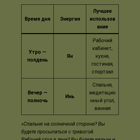
Лучшее
Время дня
Энергия
использов
ание
Рабочий
кабинет,
Утро —
Ян
кухня,
полдень
гостиная,
спортзал
Спальня,
Вечер —
медитацио
Инь
полночь
нный угол,
ванная
«Спальня на солнечной стороне? Вы
будете просыпаться с тревогой.
Рабочий стол в тени? Вы будете вялым и