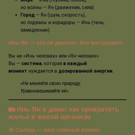
но волны — Ян (движение, сила).
Город
— Ян (шум, скорость),
но подвалы и коридоры — Инь (тень,
замедление).
Инь-Ян — это не диагноз. Это инструмент.
Вы не «Инь-человек» или «Ян-человек».
Вы —
система
, которая
в каждый
момент
нуждается в
дозированной энергии
.
«Не меняйте свою природу.
Уравновешивайте её».
🏡 Инь-Ян в доме: как превратить
жильё в живой организм
🌞 Солнце — ваш главный компас