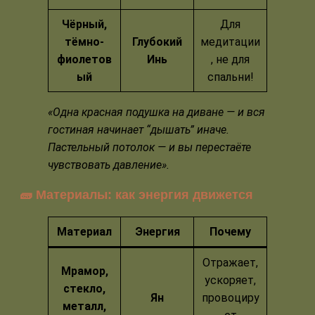
Чёрный,
Для
тёмно-
Глубокий
медитации
фиолетов
Инь
, не для
ый
спальни!
«Одна красная подушка на диване — и вся
гостиная начинает “дышать” иначе.
Пастельный потолок — и вы перестаёте
чувствовать давление».
🧱 Материалы: как энергия движется
Материал
Энергия
Почему
Отражает,
Мрамор,
ускоряет,
стекло,
Ян
провоциру
металл,