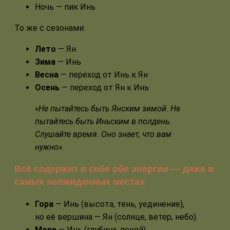
Ночь — пик Инь
То же с сезонами:
Лето
— Ян
Зима
— Инь
Весна
— переход от Инь к Ян
Осень
— переход от Ян к Инь
«Не пытайтесь быть Янским зимой. Не
пытайтесь быть Иньским в полдень.
Слушайте время. Оно знает, что вам
нужно».
Всё содержит в себе обе энергии — даже в
самых неожиданных местах
Гора
— Инь (высота, тень, уединение),
но её вершина — Ян (солнце, ветер, небо).
Море
— Инь (глубина, покой),