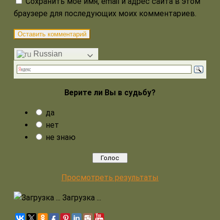
Сохранить моё имя, email и адрес сайта в этом
браузере для последующих моих комментариев.
Russian
Верите ли Вы в судьбу?
да
нет
не знаю
Просмотреть результаты
Загрузка ...