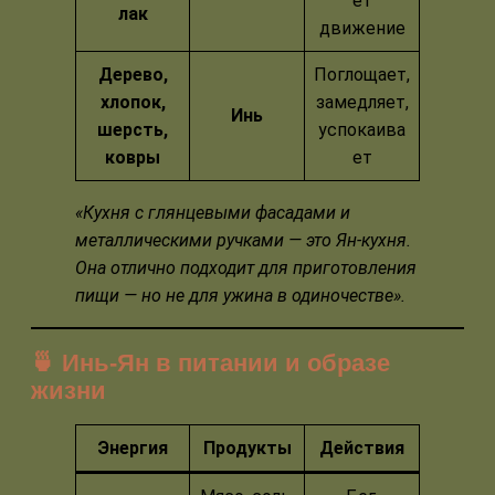
ет
лак
движение
Дерево,
Поглощает,
хлопок,
замедляет,
Инь
шерсть,
успокаива
ковры
ет
«Кухня с глянцевыми фасадами и
металлическими ручками — это Ян-кухня.
Она отлично подходит для приготовления
пищи — но не для ужина в одиночестве».
🍵 Инь-Ян в питании и образе
жизни
Энергия
Продукты
Действия