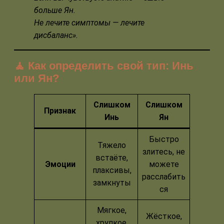
больше Ян.
Не лечите симптомы — лечите
дисбаланс».
🧘 Как определить свой тип: Инь
или Ян?
Слишком
Слишком
Признак
Инь
Ян
Быстро
Тяжело
злитесь, не
встаёте,
Эмоции
можете
плаксивы,
расслабить
замкнуты
ся
Мягкое,
Жёсткое,
хрупкое,