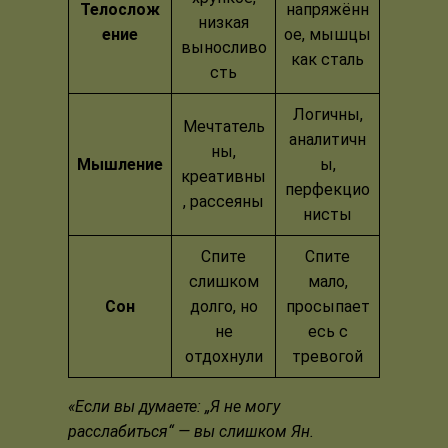
Телослож
напряжённ
низкая
ение
ое, мышцы
выносливо
как сталь
сть
Логичны,
Мечтатель
аналитичн
ны,
Мышление
ы,
креативны
перфекцио
, рассеяны
нисты
Спите
Спите
слишком
мало,
Сон
долго, но
просыпает
не
есь с
отдохнули
тревогой
«Если вы думаете: „Я не могу
расслабиться“ — вы слишком Ян.