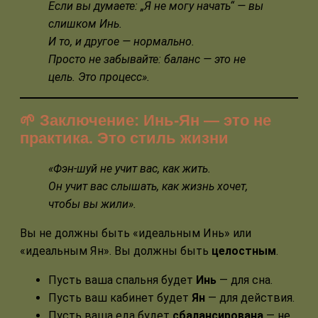
Если вы думаете: „Я не могу начать“ — вы
слишком Инь.
И то, и другое — нормально.
Просто не забывайте: баланс — это не
цель. Это процесс».
🌱 Заключение: Инь-Ян — это не
практика. Это стиль жизни
«Фэн-шуй не учит вас, как жить.
Он учит вас слышать, как жизнь хочет,
чтобы вы жили».
Вы не должны быть «идеальным Инь» или
«идеальным Ян». Вы должны быть
целостным
.
Пусть ваша спальня будет
Инь
— для сна.
Пусть ваш кабинет будет
Ян
— для действия.
Пусть ваша еда будет
сбалансирована
— не