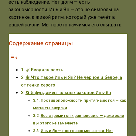
есть наблюдение. Нет догм — есть
закономерности. Инь и Ян — это не символы на
картинке, а живой ритм, который уже течёт в
вашей жизни. Мы просто научимся его слышать.
Содержание страницы
🌿 Вводная часть
🔱 Что такое Инь и Ян? Не чёрное и белое, а
оттенки серого
🔄 5 фундаментальных законов Инь-Ян
Противоположности притягиваются — как
магниты энергии
Всё стремится к равновесию — даже если
вы этого не замечаете
Инь и Ян — постоянно меняются. Нет