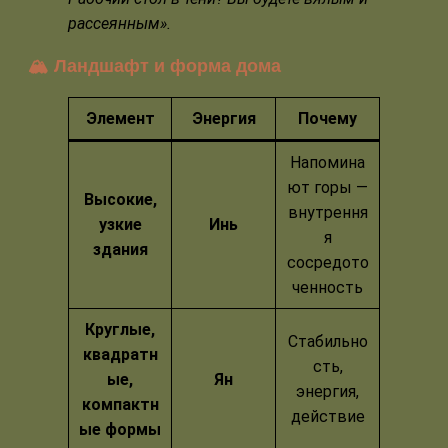
рассеянным».
🏔️ Ландшафт и форма дома
Элемент
Энергия
Почему
Напомина
ют горы —
Высокие,
внутрення
узкие
Инь
я
здания
сосредото
ченность
Круглые,
Стабильно
квадратн
сть,
ые,
Ян
энергия,
компактн
действие
ые формы