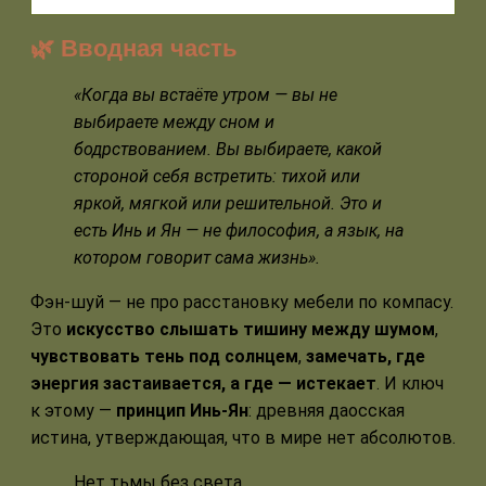
🌿 Вводная часть
«Когда вы встаёте утром — вы не
выбираете между сном и
бодрствованием. Вы выбираете, какой
стороной себя встретить: тихой или
яркой, мягкой или решительной. Это и
есть Инь и Ян — не философия, а язык, на
котором говорит сама жизнь».
Фэн-шуй — не про расстановку мебели по компасу.
Это
искусство слышать тишину между шумом
,
чувствовать тень под солнцем
,
замечать, где
энергия застаивается, а где — истекает
. И ключ
к этому —
принцип Инь-Ян
: древняя даосская
истина, утверждающая, что в мире нет абсолютов.
Нет тьмы без света.