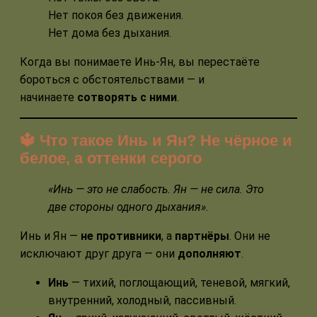
Нет покоя без движения.
Нет дома без дыхания.
Когда вы понимаете Инь-Ян, вы перестаёте
бороться с обстоятельствами — и
начинаете
сотворять с ними
.
🔱 Что такое Инь и Ян? Не чёрное и
белое, а оттенки серого
«Инь — это не слабость. Ян — не сила. Это
две стороны одного дыхания».
Инь и Ян —
не противники
, а
партнёры
. Они не
исключают друг друга — они
дополняют
.
Инь
— тихий, поглощающий, теневой, мягкий,
внутренний, холодный, пассивный.