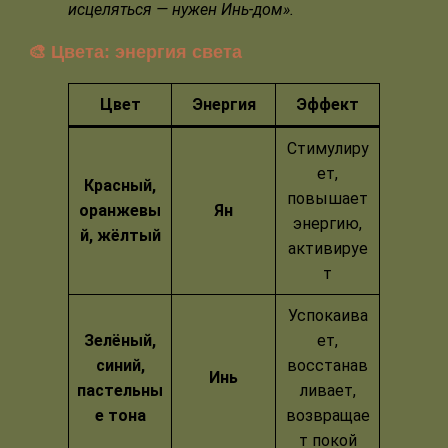
исцеляться — нужен Инь-дом».
🎨 Цвета: энергия света
Цвет
Энергия
Эффект
Стимулиру
ет,
Красный,
повышает
оранжевы
Ян
энергию,
й, жёлтый
активируе
т
Успокаива
Зелёный,
ет,
синий,
восстанав
Инь
пастельны
ливает,
е тона
возвращае
т покой