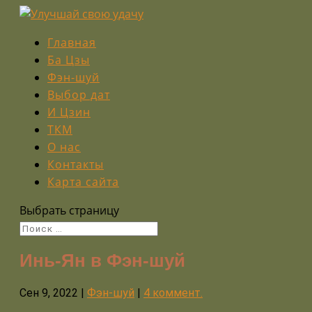
Главная
Ба Цзы
Фэн-шуй
Выбор дат
И Цзин
ТКМ
О нас
Контакты
Карта сайта
Выбрать страницу
Инь-Ян в Фэн-шуй
Сен 9, 2022
|
Фэн-шуй
|
4 коммент.