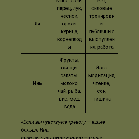
Мясо, соль,
Бег,
перец, лук,
силовые
чеснок,
тренировк
Ян
орехи,
и,
курица,
публичные
корнеплод
выступлен
ы
ия, работа
Фрукты,
овощи,
Йога,
салаты,
медитация,
Инь
молоко,
чтение,
чай, рыба,
сон,
рис, мед,
тишина
вода
«Если вы чувствуете тревогу — ешьте
больше Инь.
Если вы чувствуете апатию — ешьте