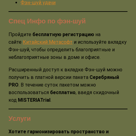
Фэн-шуй удачи
Спец Инфо по фэн-шуй
Пройдите
бесплатную регистрацию
на
сайте
Китайский Метасофт
и используйте вкладку
Фэн-шуй, чтобы определить благоприятные и
неблагоприятные зоны в доме и офисе.
Расширенный доступ к вкладке Фэн-шуй можно
получить в платной версии пакета
Серебряный
PRO
. В течение суток пакетом можно
воспользоваться
бесплатно
, введя скидочный
код
MISTERIATrial
.
Услуги
Хотите гармонизировать пространство и