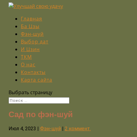
Главная
Ба Цзы
Фэн-шуй
Выбор дат
И Цзин
ТКМ
О нас
Контакты
Карта сайта
Выбрать страницу
Сад по фэн-шуй
Июл 4, 2023
|
Фэн-шуй
|
2 коммент.