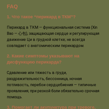
FAQ
1. Что такое “перикард в ТКМ”?
Перикард в ТКМ — функциональная система (Xin
Bao — 心包), защищающая сердце и регулирующая
движение Ци в грудной клетке; не всегда
совпадает с анатомическим перикардом.
2. Какие симптомы указывают на
дисфункцию перикарда?
Сдавление или тяжесть в груди,
раздражительность, бессонница, ночная
потливость, перебои сердцебиения — типичные
проявления; при резкой боли обязательно срочная
помощь.
3. Помогает ли акупунктура при тревоге,