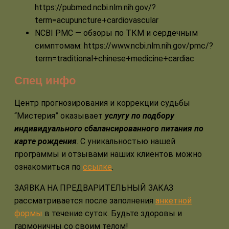
https://pubmed.ncbi.nlm.nih.gov/?
term=acupuncture+cardiovascular
NCBI PMC — обзоры по ТКМ и сердечным
симптомам: https://www.ncbi.nlm.nih.gov/pmc/?
term=traditional+chinese+medicine+cardiac
Спец инфо
Центр прогнозирования и коррекции судьбы
“Мистерия” оказывает
услугу по подбору
индивидуального сбалансированного питания по
карте рождения
. С уникальностью нашей
программы и отзывами наших клиентов можно
ознакомиться по
ссылке
.
ЗАЯВКА НА ПРЕДВАРИТЕЛЬНЫЙ ЗАКАЗ
рассматривается после заполнения
анкетной
формы
в течение суток. Будьте здоровы и
гармоничны со своим телом!