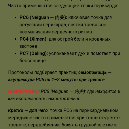
Часто применяются следующие точки перикарда:
PC6 (Neiguan — 内关):
ключевая точка для
регуляции перикарда, снятия тревоги и
нормализации сердечного ритма.
PC4 (Ximen):
для острой боли и кровяных
застоев.
PC7 (Daling):
успокаивает дух и помогает при
бессоннице.
Протоколы подбирает практик;
самопомощь —
акупрессура PC6 по 1–2 минуты при тревоге
.
ПРИМЕЧАНИЕ
:
PC6 (Neiguan — 内关): где находится и
как использовать самостоятельно
Кратко — для чего
: точка PC6 на перикардиальном
меридиане часто применяется при тошноте/рвоте,
тревоге, сердцебиении, болях в грудной клетке и