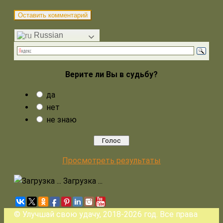
Russian
Верите ли Вы в судьбу?
да
нет
не знаю
Просмотреть результаты
Загрузка ...
© Улучшай свою удачу, 2018-2026 год. Все права