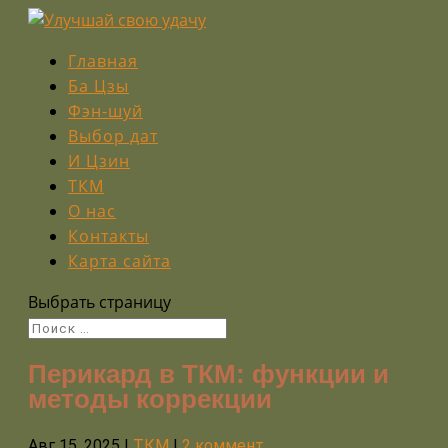
Главная
Ба Цзы
Фэн-шуй
Выбор дат
И Цзин
ТКМ
О нас
Контакты
Карта сайта
Выбрать страницу
Перикард в ТКМ: функции и
методы коррекции
Авг 15, 2025
|
ТКМ
|
2 коммент.