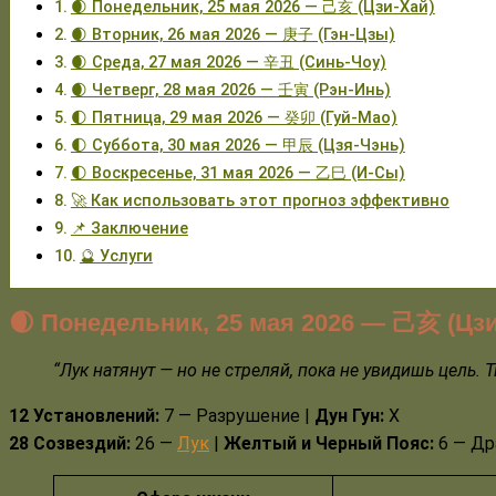
🌒 Понедельник, 25 мая 2026 — 己亥 (Цзи-Хай)
🌒 Вторник, 26 мая 2026 — 庚子 (Гэн-Цзы)
🌒 Среда, 27 мая 2026 — 辛丑 (Синь-Чоу)
🌒 Четверг, 28 мая 2026 — 壬寅 (Рэн-Инь)
🌓 Пятница, 29 мая 2026 — 癸卯 (Гуй-Мао)
🌓 Суббота, 30 мая 2026 — 甲辰 (Цзя-Чэнь)
🌓 Воскресенье, 31 мая 2026 — 乙巳 (И-Сы)
🚀 Как использовать этот прогноз эффективно
📌 Заключение
🔮 Услуги
🌒
Понедельник, 25 мая 2026
— 己亥 (Цзи
“
Лук натянут — но не стреляй, пока не увидишь цель. 
12 Установлений:
7 — Разрушение |
Дун Гун:
Х
28 Созвездий:
26 —
Лук
|
Желтый и Черный Пояс:
6 — Др