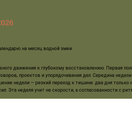
2026
тивного движения к глубокому восстановлению. Первая пол
оворов, проектов и упорядочивания дел. Середина недели 
шение недели — резкий переход к тишине: два дня только
ил. Эта неделя учит не скорости, а согласованности с ри