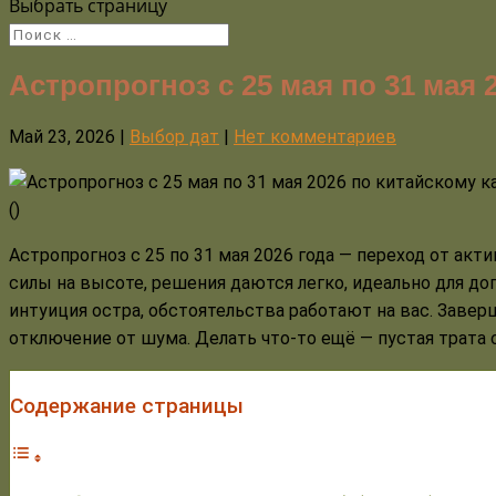
Выбрать страницу
Астропрогноз с 25 мая по 31 мая 
Май 23, 2026
|
Выбор дат
|
Нет комментариев
(
)
Астропрогноз с 25 по 31 мая 2026 года — переход от ак
силы на высоте, решения даются легко, идеально для дог
интуиция остра, обстоятельства работают на вас. Завер
отключение от шума. Делать что-то ещё — пустая трата с
Содержание страницы