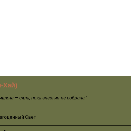
-Хай)
Тишина — сила, пока энергия не собрана
.
”
агоценный Свет