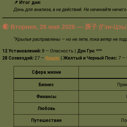
📌 Итог дня:
День для анализа, а не действий. Не начинайте ничег
🌒 Вторник, 26 мая 2026
—
庚
子 (Гэн-Цзы
“
Крылья расправлены — но не лети, пока ветер не подх
12 Установлений:
8 — Опасность |
Дун Гун:
***
28 Созвездий:
27 —
Крыло
|
Желтый и Черный Пояс:
7 — 
Сфера жизни
Бизнес
Прин
Финансы
Любовь
Путешествия
По