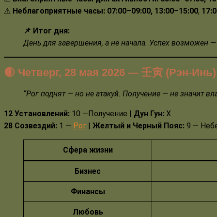
⚠
Неблагоприятные
часы:
07:00–09:00, 13:00–15:00
,
17:
📌 Итог дня:
День для завершения, а не начала. Успех возможен — 
🌒 Четверг, 28 мая 2026
—
壬
寅 (Рэн-Инь)
“
Рог поднят — но не атакуй. Получение — не значит вл
12 Установлений:
10 —Получение |
Дун Гун:
Х
28 Созвездий:
1 —
Рог
|
Желтый и Черный Пояс:
9 — Неб
Сфера жизни
Бизнес
Финансы
Любовь