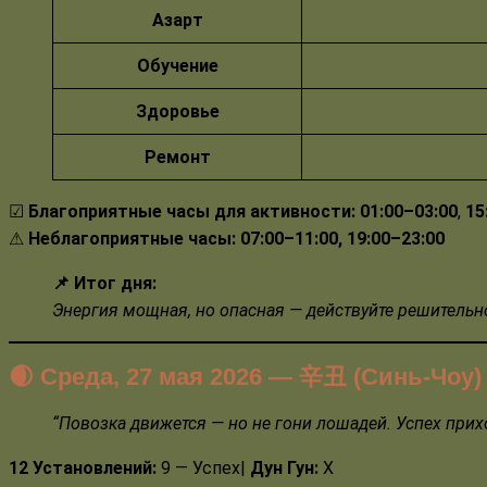
Азарт
Обучение
Здоровье
Ремонт
☑
Благоприятные
часы для активности:
01:00–03:00
,
15
⚠
Неблагоприятные
часы:
07:00–11:00, 19:00–23:00
📌 Итог дня:
Энергия мощная, но опасная — действуйте решительно
🌒 Среда, 27 мая 2026
— 辛丑 (Синь-Чоу)
“
Повозка движется — но не гони лошадей. Успех прихо
12 Установлений:
9 — Успех|
Дун Гун:
Х