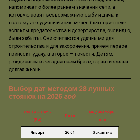
напоминает о более раннем значении сети, в
которую ловят всевозможную рыбу и дичь, и
поэтому это удачный знак; менее благоприятные
аспекты предательства и дезертирства, очевидно,
были забыты. Они считаются удачными для
строительства и для захоронения, причем первое
приносит удачу, а второе — почести. Детям,
рожденным в сегодняшнем браке, гарантирована
долгая жизнь.
Выбор дат методом 28 лунных
стоянок на 2026
год
Сю 19 — Сеть
Индикаторы
Дата
(Би)
дня
Январь
26.01
Закрытие