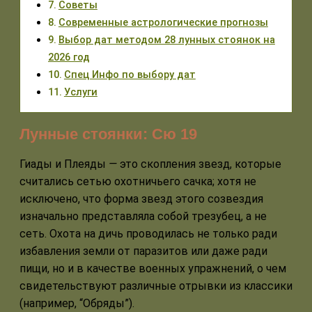
Советы
Современные астрологические прогнозы
Выбор дат методом 28 лунных стоянок на
2026 год
Спец Инфо по выбору дат
Услуги
Лунные стоянки: Сю 19
Гиады и Плеяды
—
это скопления звезд, которые
считались сетью охотничьего сачка; хотя не
исключено, что форма звезд этого созвездия
изначально представляла собой трезубец, а не
сеть. Охота на дичь проводилась не только ради
избавления земли от паразитов или даже ради
пищи, но и в качестве военных упражнений, о чем
свидетельствуют различные отрывки из классики
(например, “Обряды”).