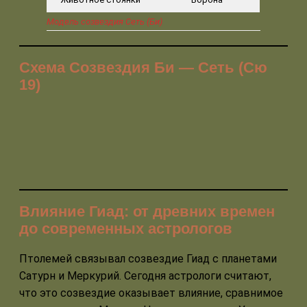
Модель созвездия Сеть (Би)
Схема Созвездия Би — Сеть (Сю
19)
Влияние Гиад: от древних времен
до современных астрологов
Птолемей связывал созвездие Гиад с планетами
Сатурн и Меркурий. Сегодня астрологи считают,
что это созвездие оказывает влияние, сравнимое