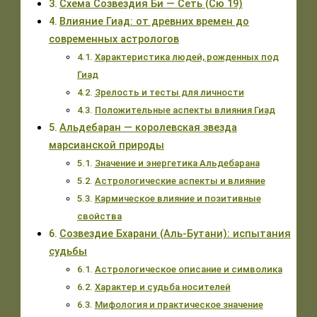
Схема Созвездия Би — Сеть (Сю 19)
Влияние Гиад: от древних времен до
современных астрологов
Характеристика людей, рожденных под
Гиад
Зрелость и тесты для личности
Положительные аспекты влияния Гиад
Альдебаран — королевская звезда
марсианской природы
Значение и энергетика Альдебарана
Астрологические аспекты и влияние
Кармическое влияние и позитивные
свойства
Созвездие Бхарани (Аль-Бутани): испытания
судьбы
Астрологическое описание и символика
Характер и судьба носителей
Мифология и практическое значение