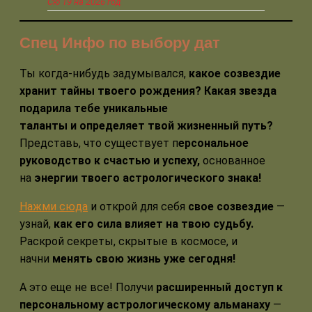
Сю 19 на 2026 год
Спец Инфо по выбору дат
Ты когда-нибудь задумывался,
какое созвездие
хранит тайны твоего рождения?
Какая звезда
подарила тебе уникальные
таланты и определяет твой жизненный путь?
Представь, что существует п
ерсональное
руководство к счастью и успеху,
основанное
на
энергии твоего астрологического знака!
Нажми сюда
и открой для себя
свое созвездие
—
узнай,
как его сила влияет на твою судьбу.
Раскрой секреты, скрытые в космосе, и
начни
менять свою жизнь уже сегодня!
А это еще не все! Получи
расширенный доступ к
персональному астрологическому альманаху
—