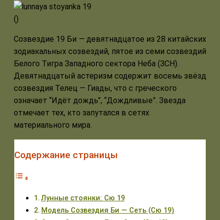
(
)
Созвездие 19 Би
—
девятнадцатое из 28 китайских
зодиакальных созвездий, пятое из семи созвездий
Белого Тигра Западного сектора Неба (ЗСН).
Девятнадцатый астеризм содержит восемь звёзд
созвездия Телец — Гиады, что с греческого
означает “Идёт дождь”, “Дождливые”. Звезда
отмечает тех, кто запутался в сетях
материального мира.
Содержание страницы
Лунные стоянки: Сю 19
Модель Созвездия Би — Сеть (Сю 19)