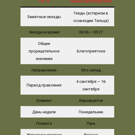
Сю
19
Общая характеристика
Гиады (астеризм в
Заметные звезды
созвездии Тельца)
Звездное время
04:36 — 05:27
Общее
прорицательное
Благоприятное
значение
Направление
Юго-запад
4 сентября — 16
Период правления
сентября
Элемент
Варьируется
День недели
Понедельник
Планета
Луна
Животное стоянки
Ворона