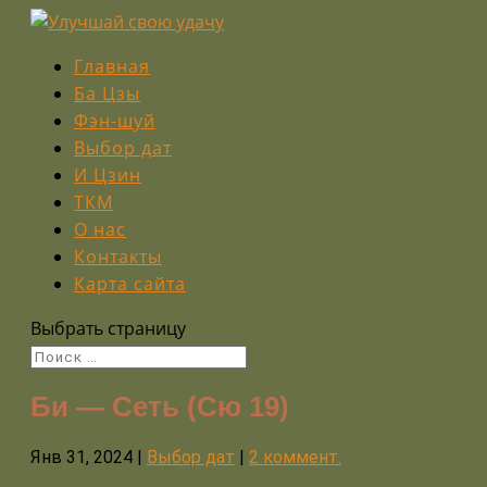
Главная
Ба Цзы
Фэн-шуй
Выбор дат
И Цзин
ТКМ
О нас
Контакты
Карта сайта
Выбрать страницу
Би — Сеть (Сю 19)
Янв 31, 2024
|
Выбор дат
|
2 коммент.