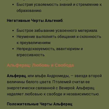
Быстрая усвояемость знаний и стремление к
образованию.
Негативные Черты Альгениб
:
Быстрое забывание усвоенного материала.
Неумение выполнять обещания и склонность
к преувеличениям.
Непредсказуемость, авантюризм и
агрессивность.
Альферац: Любовь и Свобода
Альферац
, или альфа Андромеды, — звезда второй
величины белого цвета. Птолемей считал ее
энергетически связанной с Венерой. Альферац
наделяет любовью к свободе и независимостью.
Положительные Черты Альферац
: