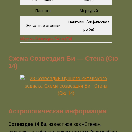
Планета
Меркурий
Панголин (мифическая
Животное стоянки
рыба)
Модель Созвездия Стена (Би)
Схема Созвездия Би — Стена (Сю
14)
Астрологическая информация
Созвездие 14 Би
, известное как «Стена»,
включает в себя две яркие звезды: Альгениб из