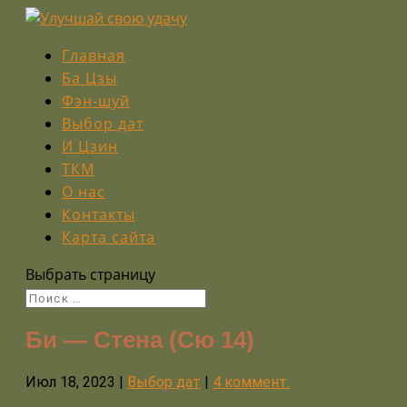
Главная
Ба Цзы
Фэн-шуй
Выбор дат
И Цзин
ТКМ
О нас
Контакты
Карта сайта
Выбрать страницу
Би — Стена (Сю 14)
Июл 18, 2023
|
Выбор дат
|
4 коммент.