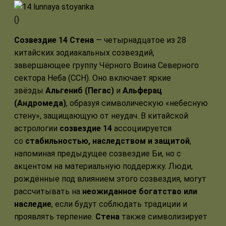
(
)
Созвездие 14 Стена
— четырнадцатое из 28
китайских зодиакальных созвездий,
завершающее группу Чёрного Воина Северного
сектора Неба (ССН). Оно включает яркие
звёзды
Альгениб (Пегас)
и
Альферац
(Андромеда)
, образуя символическую «небесную
стену», защищающую от неудач. В китайской
астрологии
созвездие 14
ассоциируется
со
стабильностью, наследством и защитой
,
напоминая предыдущее созвездие Би, но с
акцентом на материальную поддержку. Люди,
рождённые под влиянием этого созвездия, могут
рассчитывать на
неожиданное богатство или
наследие
, если будут соблюдать традиции и
проявлять терпение.
Стена
также символизирует