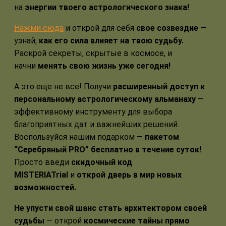
на
энергии твоего астрологического знака!
Нажми сюда
и открой для себя
свое созвездие
—
узнай,
как его сила влияет на твою судьбу.
Раскрой секреты, скрытые в космосе, и
начни
менять свою жизнь уже сегодня!
А это еще не все! Получи
расширенный доступ к
персональному астрологическому альманаху
—
эффективному инструменту для выбора
благоприятных дат и важнейших решений.
Воспользуйся нашим подарком —
пакетом
“Серебряный PRO” бесплатно в течение суток!
Просто введи
скидочный код
MISTERIATrial
и
открой дверь в мир новых
возможностей.
Не упусти свой шанс стать архитектором своей
судьбы
— открой
космические тайны прямо