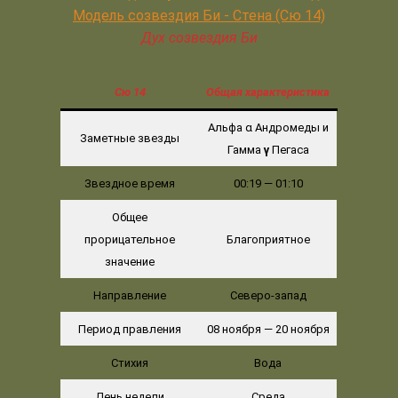
Дух созвездия Би
Сю
14
Общая характеристика
Альфа α Андромеды и
Заметные звезды
Гамма
γ
Пегаса
Звездное время
00:19 — 01:10
Общее
прорицательное
Благоприятное
значение
Направление
Северо-запад
Период правления
08 ноября — 20 ноября
Стихия
Вода
День недели
Среда