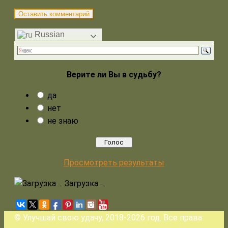
Russian
Верите ли Вы в судьбу?
да
нет
не знаю
Просмотреть результаты
Загрузка ...
© Улучшай свою удачу, 2018-2026 год. Все права