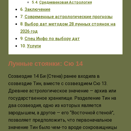
Средневековая Астрология
Заключение
Современные астрологические прогнозы
Выбор дат методом 28 лунных стоянок на
2026 год
Спец Инфо по выбору дат
Услуги
Лунные стоянки: Сю 14
Созвездие 14 Би (Стена) ранее входила в
созвездие Тин, вместе с созвездием Сю 13.
Древнее астрологическое значение — архив или
государственное хранилище. Разделение Тин на
два созвездия, одно из которых является
зародышем, а другое — его “Восточной стеной”,
позволяет предположить, что первоначальное
значение Тин было чем-то вроде сокровищницы