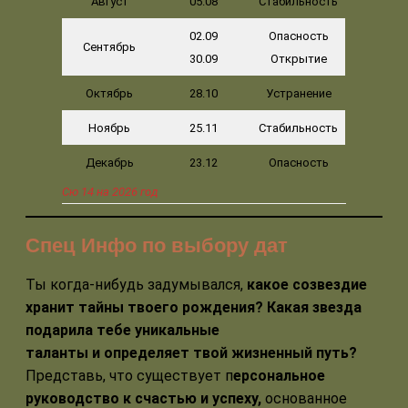
Август
05.08
Стабильность
02.09
Опасность
Сентябрь
30.09
Открытие
Октябрь
28.10
Устранение
Ноябрь
25.11
Стабильность
Декабрь
23.12
Опасность
Сю 14 на 2026 год
Спец Инфо по выбору дат
Ты когда-нибудь задумывался,
какое созвездие
хранит тайны твоего рождения?
Какая звезда
подарила тебе уникальные
таланты и определяет твой жизненный путь?
Представь, что существует п
ерсональное
руководство к счастью и успеху,
основанное