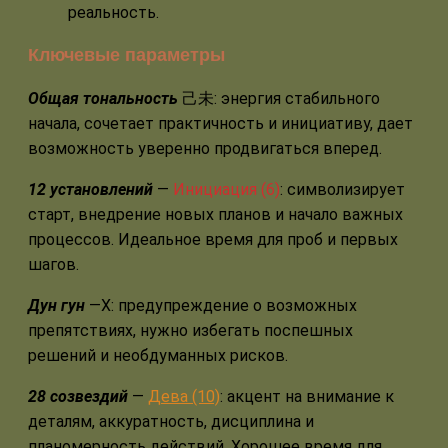
реальность.
Ключевые параметры
Общая тональность
己未: энергия стабильного
начала, сочетает практичность и инициативу, дает
возможность уверенно продвигаться вперед.
12 установлений
—
Инициация (6)
: символизирует
старт, внедрение новых планов и начало важных
процессов. Идеальное время для проб и первых
шагов.
Дун гун
—Х: предупреждение о возможных
препятствиях, нужно избегать поспешных
решений и необдуманных рисков.
28 созвездий
—
Дева (10)
: акцент на внимание к
деталям, аккуратность, дисциплина и
планомерность действий. Хорошее время для