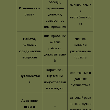
беседы,
эмоциональна
Отношения и
укрепление
я
семья
доверия,
нестабильнос
совместное
ть
планирование
планирование
Работа,
спешка,
, анализ,
бизнес и
новые и
работа с
юридические
рискованные
документацие
вопросы
проекты
й
короткие и
спонтанные и
Путешестви
тщательно
дальние
я
подготовленн
путешествия
ые поездки
высокий риск
Азартные
потерь, лучше
игры и
—
воздержатьс