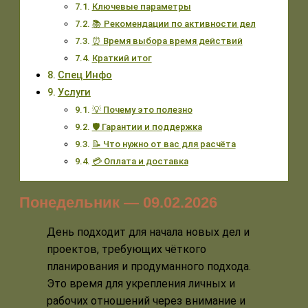
Ключевые параметры
📚 Рекомендации по активности дел
⏰ Время выбора время действий
Краткий итог
Спец Инфо
Услуги
💡 Почему это полезно
🛡️ Гарантии и поддержка
📝 Что нужно от вас для расчёта
💳 Оплата и доставка
Понедельник — 09.02.2026
День подходит для начала новых дел и
проектов, требующих чёткого
планирования и продуманного подхода.
Это время для укрепления личных и
рабочих отношений через внимание и