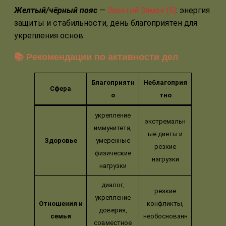
Желтый/чёрный пояс
—
Золотой Замок (5)
: энергия
защиты и стабильности, день благоприятен для
укрепления основ.
📚 Рекомендации по активности дел
Благоприятн
Неблагоприя
Сфера
о
тно
укрепление
экстремальн
иммунитета,
ые диеты и
Здоровье
умеренные
резкие
физические
нагрузки
нагрузки
диалог,
резкие
укрепление
Отношения и
конфликты,
доверия,
семья
необоснованн
совместное