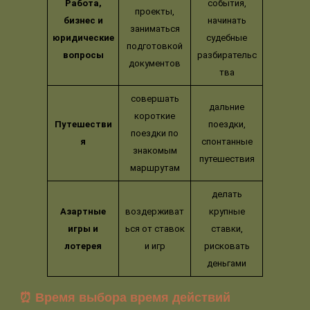
Работа,
события,
проекты,
бизнес и
начинать
заниматься
юридические
судебные
подготовкой
вопросы
разбирательс
документов
тва
совершать
дальние
короткие
Путешестви
поездки,
поездки по
я
спонтанные
знакомым
путешествия
маршрутам
делать
Азартные
воздерживат
крупные
игры и
ься от ставок
ставки,
лотерея
и игр
рисковать
деньгами
⏰ Время выбора время действий