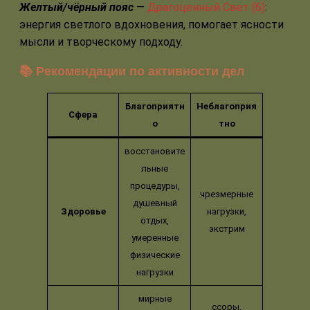
Желтый/чёрный пояс
—
Драгоценный Свет (6)
:
энергия светлого вдохновения, помогает ясности
мысли и творческому подходу.
📚 Рекомендации по активности дел
Благоприятн
Неблагоприя
Сфера
о
тно
восстановите
льные
процедуры,
чрезмерные
душевный
Здоровье
нагрузки,
отдых,
экстрим
умеренные
физические
нагрузки
мирные
ссоры,