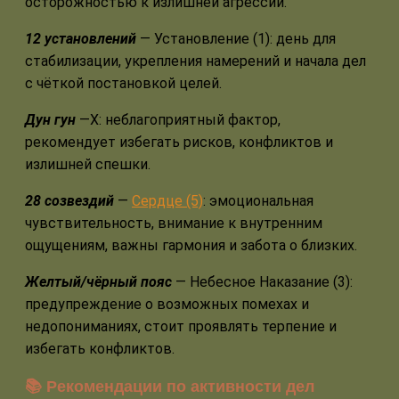
осторожностью к излишней агрессии.
12 установлений
— Установление (1): день для
стабилизации, укрепления намерений и начала дел
с чёткой постановкой целей.
Дун гун
—Х: неблагоприятный фактор,
рекомендует избегать рисков, конфликтов и
излишней спешки.
28 созвездий
—
Сердце (5)
: эмоциональная
чувствительность, внимание к внутренним
ощущениям, важны гармония и забота о близких.
Желтый/чёрный пояс
— Небесное Наказание (3):
предупреждение о возможных помехах и
недопониманиях, стоит проявлять терпение и
избегать конфликтов.
📚 Рекомендации по активности дел