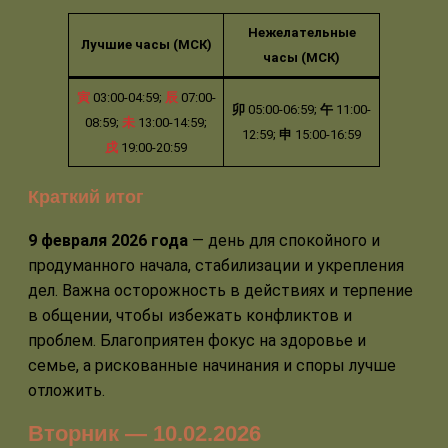
Нежелательные
Лучшие часы (МСК)
часы (МСК)
寅
03:00-04:59;
辰
07:00-
卯
05:00-06:59;
午
11:00-
08:59;
未
13:00-14:59;
12:59;
申
15:00-16:59
戌
19:00-20:59
Краткий итог
9 февраля 2026 года
— день для спокойного и
продуманного начала, стабилизации и укрепления
дел. Важна осторожность в действиях и терпение
в общении, чтобы избежать конфликтов и
проблем. Благоприятен фокус на здоровье и
семье, а рискованные начинания и споры лучше
отложить.
Вторник — 10.02.2026