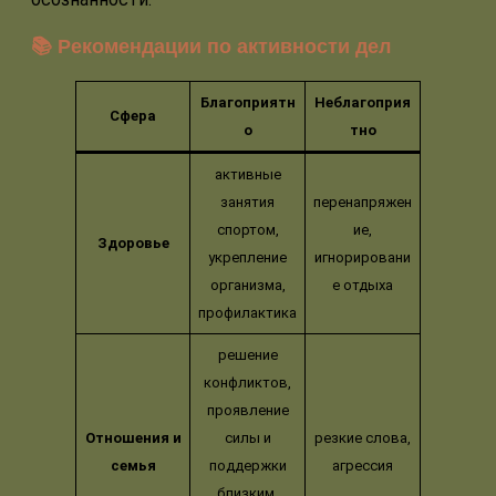
📚 Рекомендации по активности дел
Благоприятн
Неблагоприя
Сфера
о
тно
активные
занятия
перенапряжен
спортом,
ие,
Здоровье
укрепление
игнорировани
организма,
е отдыха
профилактика
решение
конфликтов,
проявление
Отношения и
силы и
резкие слова,
семья
поддержки
агрессия
близким,