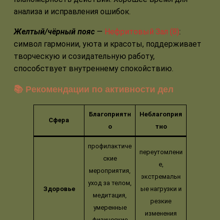
анализа и исправления ошибок.
Желтый/чёрный пояс
—
Нефритовый Зал (8)
:
символ гармонии, уюта и красоты, поддерживает
творческую и созидательную работу,
способствует внутреннему спокойствию.
📚 Рекомендации по активности дел
Благоприятн
Неблагоприя
Сфера
о
тно
профилактиче
переутомлени
ские
е,
мероприятия,
экстремальн
уход за телом,
Здоровье
ые нагрузки и
медитация,
резкие
умеренные
изменения
физические