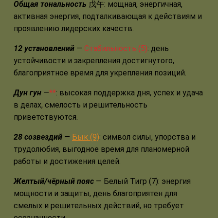
Общая тональность
戊午: мощная, энергичная,
активная энергия, подталкивающая к действиям и
проявлению лидерских качеств.
12 установлений
—
Стабильность (5)
: день
устойчивости и закрепления достигнутого,
благоприятное время для укрепления позиций.
Дун гун
—
**
: высокая поддержка дня, успех и удача
в делах, смелость и решительность
приветствуются.
28 созвездий
—
Бык (9)
: символ силы, упорства и
трудолюбия, выгодное время для планомерной
работы и достижения целей.
Желтый/чёрный пояс
— Белый Тигр (7): энергия
мощности и защиты, день благоприятен для
смелых и решительных действий, но требует
осознанности.