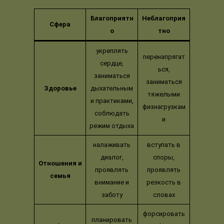
Благоприятн
Неблагоприя
Сфера
о
тно
укреплять
перенапрягат
сердце,
ься,
заниматься
заниматься
Здоровье
дыхательным
тяжелыми
и практиками,
физнагрузкам
соблюдать
и
режим отдыха
налаживать
вступать в
диалог,
споры,
Отношения и
проявлять
проявлять
семья
внимание и
резкость в
заботу
словах
форсировать
планировать