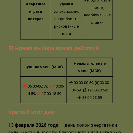
неподготовле
Азартные
удачи и
нность,
игры и
успеха, можно
необдуманные
лотерея
попробовать
ставки
рискованные
шаги
⏰ Время выбора время действий
Нежелательные
Лучшие часы (МСК)
часы (МСК)
子
00:00-00:59;
寅
03:00-
卯
05:00-06:59;
未
13:00-
04:59;
戌
19:00-20:59;
14:59;
酉
17:00-18:59
子
23:00-23:59
Краткий итог дня:
13 февраля 2026 года
— день полон энергетики
силы и устойчивости, благоприятен для активных