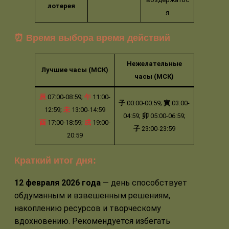
лотерея
я
⏰ Время выбора время действий
Нежелательные
Лучшие часы (МСК)
часы (МСК)
辰
07:00-08:59;
午
11:00-
子
00:00-00:59;
寅
03:00-
12:59;
未
13:00-14:59
04:59;
卯
05:00-06:59;
酉
17:00-18:59;
戌
19:00-
子
23:00-23:59
20:59
Краткий итог дня:
12 февраля 2026 года
— день способствует
обдуманным и взвешенным решениям,
накоплению ресурсов и творческому
вдохновению. Рекомендуется избегать