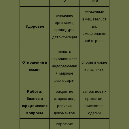
о
тно
серьёзные
очищение
вмешательст
организма,
Здоровье
ва,
процедуры
эмоциональн
детоксикации
ый стресс
решать
накопившиеся
Отношения и
споры и яркие
недоразумени
семья
конфликты
я, мирные
разговоры
Работа,
закрытие
запуск новых
бизнес и
старых дел,
проектов,
юридические
ревизия
рисковые
вопросы
документов
сделки
короткие