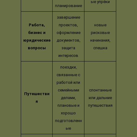
ые упрёки
планирование
завершение
Работа,
проектов,
новые
бизнес и
оформление
рисковые
юридические
документов,
начинания,
вопросы
защита
спешка
интересов
поездки,
связанные с
работой или
семейными
спонтанные
Путешестви
делами,
или дальние
я
плановые и
путешествия
хорошо
подготовленн
ые