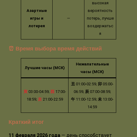
высокая
Азартные
вероятность
игры и
—
потерь, лучше
лотерея
воздержатьс
я
⏰ Время выбора время действий
Нежелательные
Лучшие часы (МСК)
часы (МСК)
丑
01:00-02:59;
卯
05:00-
寅
03:00-04:59;
酉
17:00-
06:59;
辰
07:00-08:59;
18:59;
亥
21:00-22:59
午
11:00-12:59;
未
13:00-
14:59
Краткий итог
11 февраля 2026 года
— день способствует