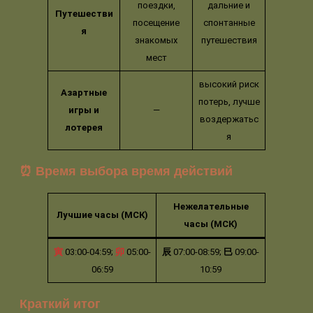
поездки,
дальние и
Путешестви
посещение
спонтанные
я
знакомых
путешествия
мест
высокий риск
Азартные
потерь, лучше
игры и
—
воздержатьс
лотерея
я
⏰ Время выбора время действий
Нежелательные
Лучшие часы (МСК)
часы (МСК)
寅
03:00-04:59;
卯
05:00-
辰
07:00-08:59;
巳
09:00-
06:59
10:59
Краткий итог