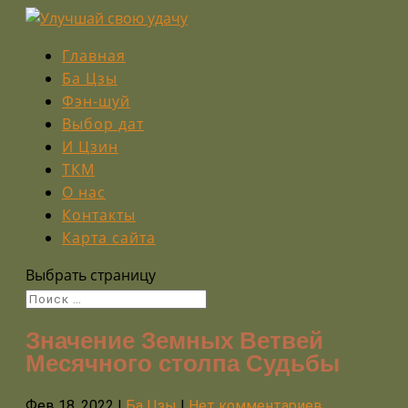
Главная
Ба Цзы
Фэн-шуй
Выбор дат
И Цзин
ТКМ
О нас
Контакты
Карта сайта
Выбрать страницу
Значение Земных Ветвей
Месячного столпа Судьбы
Фев 18, 2022
|
Ба Цзы
|
Нет комментариев