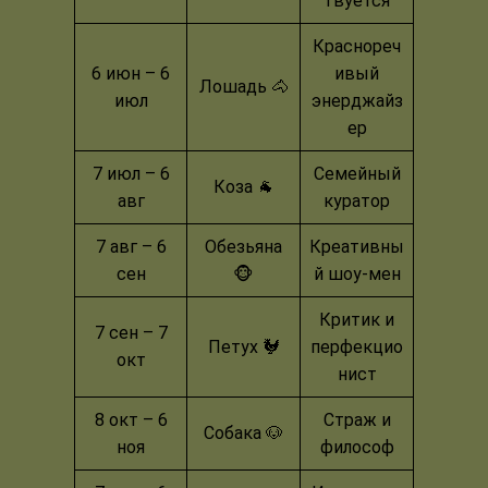
твуется
Краснореч
6 июн – 6
ивый
Лошадь 🐴
июл
энерджайз
ер
7 июл – 6
Семейный
Коза 🐐
авг
куратор
7 авг – 6
Обезьяна
Креативны
сен
🐵
й шоу-мен
Критик и
7 сен – 7
Петух 🐓
перфекцио
окт
нист
8 окт – 6
Страж и
Собака 🐶
ноя
философ