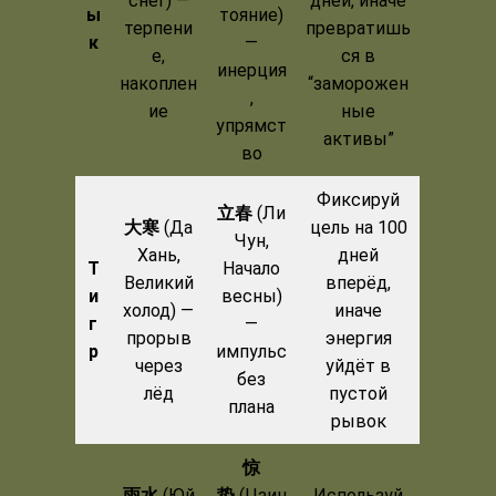
снег) —
дней, иначе
ы
тояние)
терпени
превратишь
к
—
е,
ся в
инерция
накоплен
“заморожен
,
ие
ные
упрямст
активы”
во
Фиксируй
立春
(Ли
大寒
(Да
цель на 100
Чун,
Хань,
дней
Т
Начало
Великий
вперёд,
и
весны)
холод) —
иначе
г
—
прорыв
энергия
р
импульс
через
уйдёт в
без
лёд
пустой
плана
рывок
惊
雨水
(Юй
蛰
(Цзин
Используй