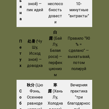
ь
зной) —
неспосо
10-
я
пик идей
бность
минутные
н
довест
“антракты”
а
и
白
露
(Бай
Правило “90
П
处暑
(Чу
Лу,
% =
е
Шу,
Белая
сделано” —
т
Исход
роса) —
выкатывай,
у
зноя) —
перфек
потом
х
доводка
циониз
полируй
м
秋分
(Цю
寒
Вечерняя
С
Фэнь,
露
(Хань
практика
о
Осеннее
Лу,
“три
б
равноде
Холодна
благодарнос