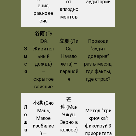
от
аудитории
ение,
аплодис
равнове
ментов
сие
谷雨
(Гу
Юй,
立夏
(Ли
Проводи
З
Живител
Ся,
“аудит
м
ьный
Начало
доверия”
е
дождь)
лета) —
раз в месяц:
я
—
параной
где факты,
скрытое
я
где страх?
влияние
芒
小满
(Сяо
Л
种
(Ман
Мань,
Метод “три
о
Чжун,
Малое
крючка”:
ш
Зерно в
изобилие
фиксируй 3
а
колосе)
) —
приоритета