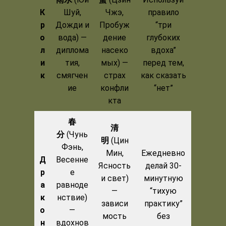
К
Шуй,
Чжэ,
правило
р
Дожди и
Пробуж
“три
о
вода) —
дение
глубоких
л
диплома
насеко
вдоха”
и
тия,
мых) —
перед тем,
к
смягчен
страх
как сказать
ие
конфли
“нет”
кта
春
清
分
(Чунь
明
(Цин
Фэнь,
Мин,
Ежедневно
Д
Весенне
Ясность
делай 30-
р
е
и свет)
минутную
а
равноде
—
“тихую
к
нствие)
зависи
практику”
о
—
мость
без
н
вдохнов