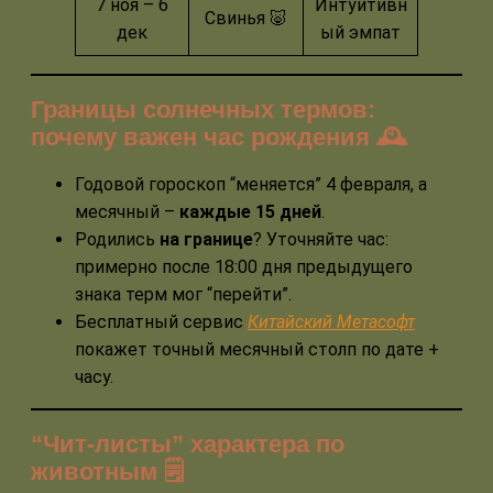
7 ноя – 6
Интуитивн
Свинья 🐷
дек
ый эмпат
Границы солнечных термов:
почему важен час рождения 🕰️
Годовой гороскоп “меняется” 4 февраля, а
месячный –
каждые 15 дней
.
Родились
на границе
? Уточняйте час:
примерно после 18:00 дня предыдущего
знака терм мог “перейти”.
Бесплатный сервис
Китайский Метасофт
покажет точный месячный столп по дате +
часу.
“Чит-листы” характера по
животным 🗒️