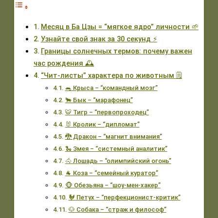
Месяц в Ба Цзы = “мягкое ядро” личности 🌱
Узнайте свой знак за 30 секунд ⚡️
Границы солнечных термов: почему важен
час рождения 🕰️
“Чит-листы” характера по животным 🗒️
🐀 Крыса – “командный мозг”
🐂 Бык – “марафонец”
🐯 Тигр – “первопроходец”
🐰 Кролик – “дипломат”
🐉 Дракон – “магнит внимания”
🐍 Змея – “системный аналитик”
🐴 Лошадь – “олимпийский огонь”
🐐 Коза – “семейный куратор”
🐵 Обезьяна – “шоу-мен-хакер”
🐓 Петух – “перфекционист-критик”
🐶 Собака – “страж и философ”