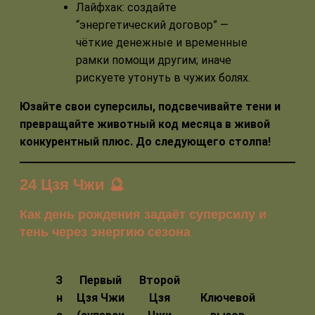
Лайфхак: создайте
“энергетический договор” —
чёткие денежные и временные
рамки помощи другим; иначе
рискуете утонуть в чужих болях.
Юзайте свои суперсилы, подсвечивайте тени и
превращайте животный код месяца в живой
конкурентный плюс. До следующего столпа!
24 Цзя Чжи 🔮
Как день рождения задаёт суперсилу и
тень через энергию сезона
З
Первый
Второй
н
Цзя Чжи
Цзя
Ключевой