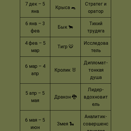
7 дек – 5
Стратег и
Крыса 🐀
янв
оратор
6 янв – 3
Тихий
Бык 🐂
фев
трудяга
4 фев – 5
Исследова
Тигр 🐯
мар
тель
Дипломат-
6 мар – 4
Кролик 🐰
тонкая
апр
душа
Лидер-
5 апр – 5
Дракон 🐉
вдохновит
мая
ель
Аналитик-
6 мая – 5
Змея 🐍
совершенс
июн