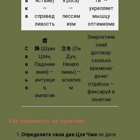
а
нствие)
я роса)
ти” —
к
—
—
укрепляет
а
справед
пессим
мышцу
ливость
изм
оптимизма
Энергетиче
霜
ский
С
降
(Шуан
立冬
(Ли
договор:
в
Цзян,
Дун,
сколько
и
Падение
Начало
времени/
н
инея) —
зимы) —
денег
ь
интуици
эскапиз
отдаёшь —
я
я,
м
фиксируй в
эмпатия
понятие
Как применять на практике
Определите свои два Цзя Чжи
по дате