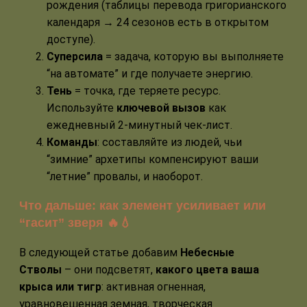
рождения (таблицы перевода григорианского
календаря → 24 сезонов есть в открытом
доступе).
Суперсила
= задача, которую вы выполняете
“на автомате” и где получаете энергию.
Тень
= точка, где теряете ресурс.
Используйте
ключевой вызов
как
ежедневный 2-минутный чек-лист.
Команды
: составляйте из людей, чьи
“зимние” архетипы компенсируют ваши
“летние” провалы, и наоборот.
Что дальше: как элемент усиливает или
“гасит” зверя 🔥💧
В следующей статье добавим
Небесные
Стволы
– они подсветят,
какого цвета ваша
крыса или тигр
: активная огненная,
уравновешенная земная, творческая