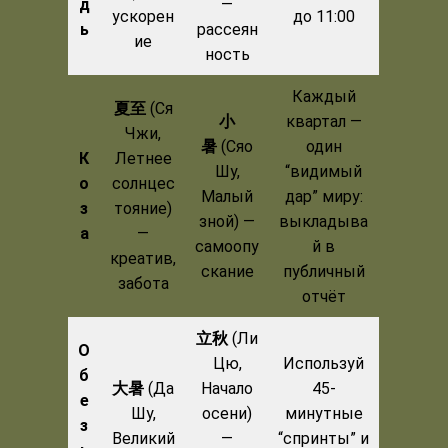
д
—
ускорен
до 11:00
ь
рассеян
ие
ность
Каждый
夏至
(Ся
小
квартал —
Чжи,
暑
(Сяо
один
К
Летнее
Шу,
“видимый
о
солнцес
Малый
дар” миру:
з
тояние)
зной) —
выкладыва
а
—
самоопу
й в
креатив,
скание
публичный
забота
отчёт
立秋
(Ли
О
Цю,
Используй
б
大暑
(Да
Начало
45-
е
Шу,
осени)
минутные
з
Великий
—
“спринты” и