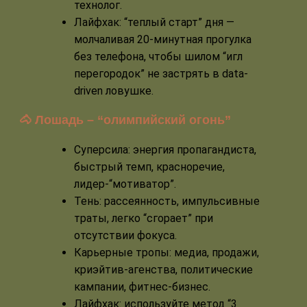
технолог.
Лайфхак: “теплый старт” дня —
молчаливая 20-минутная прогулка
без телефона, чтобы шилом “игл
перегородок” не застрять в data-
driven ловушке.
🐴 Лошадь – “олимпийский огонь”
Суперсила: энергия пропагандиста,
быстрый темп, красноречие,
лидер-“мотиватор”.
Тень: рассеянность, импульсивные
траты, легко “сгорает” при
отсутствии фокуса.
Карьерные тропы: медиа, продажи,
криэйтив-агенства, политические
кампании, фитнес-бизнес.
Лайфхак: используйте метод “3