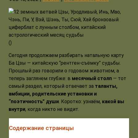
(
)
Сегодня продолжаем разбирать натальную карту
Ба Цзы — китайскую “рентген-съёмку” судьбы.
Прошлый раз говорили о годовом животном, а
теперь заглянем глубже: в
месячный столп
— тот
самый раздел, который отвечает за
таланты,
амбиции, родительские установки и
“поэтичность” души
. Коротко: узнаём,
какой вы
внутри
, когда никто не видит.
Содержание страницы