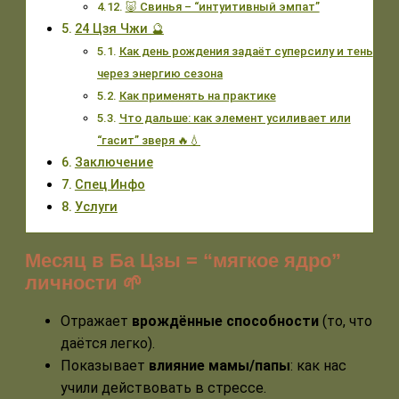
🐷 Свинья – “интуитивный эмпат”
24 Цзя Чжи 🔮
Как день рождения задаёт суперсилу и тень
через энергию сезона
Как применять на практике
Что дальше: как элемент усиливает или
“гасит” зверя 🔥💧
Заключение
Спец Инфо
Услуги
Месяц в Ба Цзы =
“
мягкое ядро”
личности 🌱
Отражает
врождённые способности
(то, что
даётся легко).
Показывает
влияние мамы/папы
: как нас
учили действовать в стрессе.