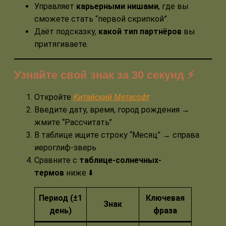
Управляет
карьерными нишами
, где вы
сможете стать “первой скрипкой”.
Даёт подсказку,
какой тип партнёров
вы
притягиваете.
Узнайте свой знак за 30 секунд ⚡️
Откройте
Китайский Метасофт
Введите дату, время, город рождения →
жмите “Рассчитать”
В таблице ищите строку “Месяц” → справа
иероглиф-зверь
Сравните с
таблице-солнечных-
термов
ниже ⬇️
Период (±1
Ключевая
Знак
день)
фраза