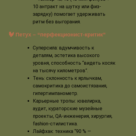
10 антракт на шутку или физ-
зарядку) помогает удерживать
ритм без выгорания.
🐓 Петух – “перфекционист-критик”
Суперсила: вдумчивость к
деталям, эстетика высокого
уровня, способность “видеть косяк
на тысячу километров”.
Тень: склонность к ярлычкам,
самокритика до самоистязания,
гипертимпанометр.
Карьерные тропы: ювелирка,
аудит, кураторские музейные
проекты, QA-инженерия, хирургия,
fashion-стилистика.
Лайфхак: техника “90 % —