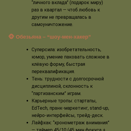
“личного вклада” (подарок миру)
раз в квартал — чтоб любовь к
другим не превращалась в
самоуничтожение.
🐵 Обезьяна – “шоу-мен-хакер”
Суперсила: изобретательность,
юмор, умение паковать сложное в
клёвую форму, быстрая
переквалификация.
Тень: трудности с долгосрочной
дисциплиной, склонность к
“партизанским” играм.
Карьерные тропы: стартапы,
EdTech, пранк-маркетинг, stand-up,
нейро-интерфейсы, трейд-деск.
Лайфхак: “хронометраж внимания”
— таймер 45/10 (45 мин фокуса +