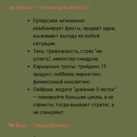
🐀
Крыса – “командный мозг”
Суперсила: мгновенно
комбинирует факты, продаёт идеи,
выжимает выгоду из любой
ситуации.
Тень: тревожность, страх “не
успеть”, импостер-синдром.
Карьерные тропы: трейдинг, IT-
продукт, лоббизм, маркетинг,
финансовый консалтинг.
Лайфхак: ведите “дневник 3-леток”
— планируйте большие циклы, а не
спринты; тогда вылезет стратег, а
не спекулянт.
🐂 Бык – “марафонец”