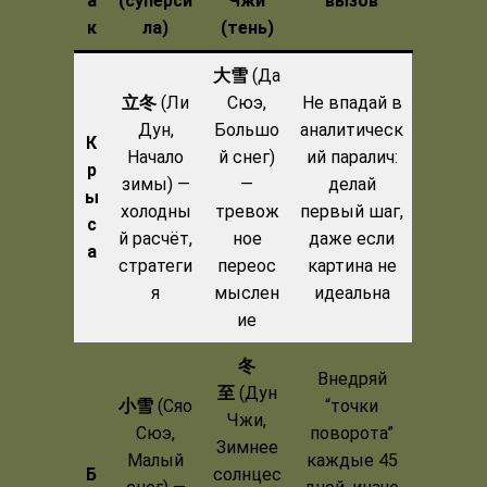
а
(суперси
Чжи
вызов
к
ла)
(тень)
大雪
(Да
立冬
(Ли
Сюэ,
Не впадай в
Дун,
Большо
аналитическ
К
Начало
й снег)
ий паралич:
р
зимы) —
—
делай
ы
холодны
тревож
первый шаг,
с
й расчёт,
ное
даже если
а
стратеги
переос
картина не
я
мыслен
идеальна
ие
冬
Внедряй
至
(Дун
小雪
(Сяо
“точки
Чжи,
Сюэ,
поворота”
Зимнее
Малый
каждые 45
Б
солнцес