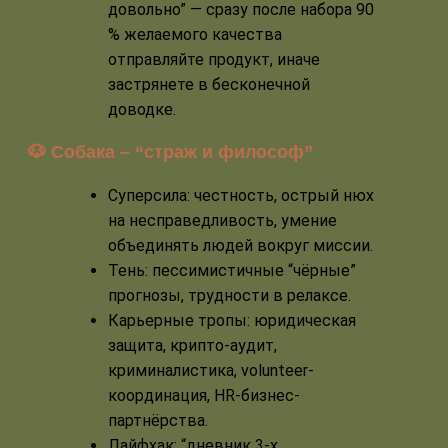
довольно” — сразу после набора 90
% желаемого качества
отправляйте продукт, иначе
застрянете в бесконечной
доводке.
🐶 Собака – “страж и философ”
Суперсила: честность, острый нюх
на несправедливость, умение
объединять людей вокруг миссии.
Тень: пессимистичные “чёрные”
прогнозы, трудности в релаксе.
Карьерные тропы: юридическая
защита, крипто-аудит,
криминалистика, volunteer-
координация, HR-бизнес-
партнёрства.
Лайфхак: “дневник 3-х