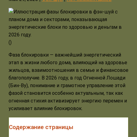
(
)
Фаза блокировки — важнейший энергетический
этап в жизни любого дома, влияющий на здоровье
жильцов, взаимоотношения в семье и финансовое
благополучие. В 2026 году, в год Огненной Лошади
(Бин-Ву), понимание и грамотное управление этой
фазой становится особенно актуальным, так как
огненная стихия активизирует энергию перемен и
усиливает влияние блокировок.
Содержание страницы