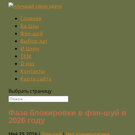
Главная
Ба Цзы
Фэн-шуй
Выбор дат
И Цзин
ТКМ
О нас
Контакты
Карта сайта
Выбрать страницу
Фаза блокировки в фэн-шуй в
2026 году
Май 29, 2026
|
Фэн-шуй
|
Нет комментариев