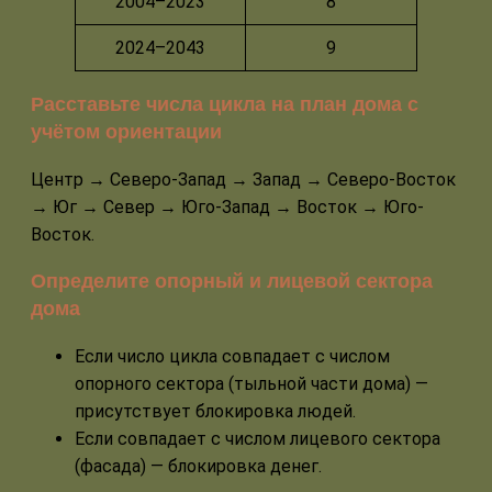
2004–2023
8
2024–2043
9
Расставьте числа цикла на план дома с
учётом ориентации
Центр → Северо-Запад → Запад → Северо-Восток
→ Юг → Север → Юго-Запад → Восток → Юго-
Восток.
Определите опорный и лицевой сектора
дома
Если число цикла совпадает с числом
опорного сектора (тыльной части дома) —
присутствует блокировка людей.
Если совпадает с числом лицевого сектора
(фасада) — блокировка денег.