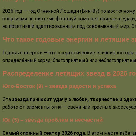
2026 год — год Огненной Лошади (Бин-Ву) по восточном
энергиями по системе фэн-шуй поможет привлечь удачу,
на практике и адаптированным под современный мир. Э
Что такое годовые энергии и летящие 
Годовые энергии — это энергетические влияния, которы
определённый заряд: благоприятный или неблагоприятны
Распределение летящих звезд в 2026 го
Юго-Восток (9) – звезда радости и успеха
Эта
звезда приносит удачу в любви, творчестве и вдо
работают элементы огня — свечи или красные аксессуа
Юг (5) – звезда проблем и несчастий
Самый сложный сектор 2026 года
. В этом месте избег