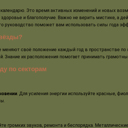
у календарю. Это время активных изменений и новых воз
 здоровье и благополучие. Важно не верить мистике, а 
то руководство поможет вам использовать силы года эфф
звёзды?
е меняют своё положение каждый год в пространстве по 
й. Знание их расположения помогает принимать грамотные
ду по секторам
хновении
. Для усиления энергии используйте красные, фио
ры.
айте громких звуков, ремонта и беспорядка. Металлическ