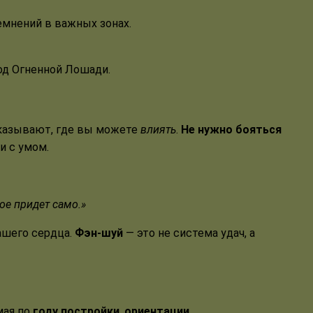
темнений в важных зонах.
од Огненной Лошади.
оказывают, где вы можете
влиять
.
Не нужно бояться
и с умом.
ое придет само.»
вашего сердца.
Фэн-шуй
— это не система удач, а
мая по
году постройки
,
ориентации