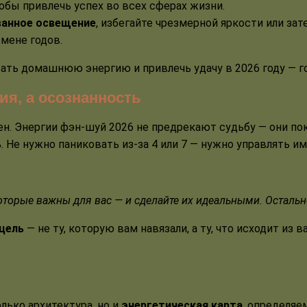
 чтобы привлечь успех во всех сферах жизни.
ванное освещение
, избегайте чрезмерной яркости или за
мене годов.
ать домашнюю энергию и привлечь удачу в 2026 году — г
ия, а осознанность
ен. Энергии фэн-шуй 2026 не предрекают судьбу — они п
ь
. Не нужно паниковать из-за 4 или 7 — нужно управлять им
которые важны для вас — и сделайте их идеальными. Остальн
цель
— не ту, которую вам навязали, а ту, что исходит из 
лько архитектура, но и
энергетическая карта
, определяе