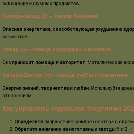
освещения и шумных предметов.
Северо-Запад (2) – звезда болезней
Опасная энергетика, способствующая ухудшению здо
элементов.
Север (6) – звезда поддержки и влияния
Она
приносит помощь и авторитет
. Металлические акс
Северо-Восток (4) – звезда учёбы и романтики
Энергия знаний, творчества и любви
. Используйте дре
отношениям.
Как управлять годовыми энергиями 202
Определите
направление каждого сектора в своё
Обратите внимание на негативные звезды
5 и 2 