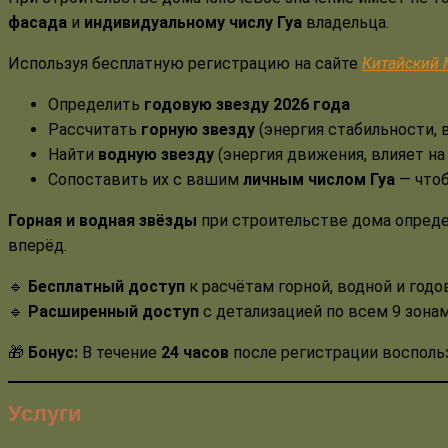
фасада
и
индивидуальному числу Гуа
владельца.
Используя бесплатную регистрацию на сайте
Китайский 
Определить
годовую звезду 2026 года
Рассчитать
горную звезду
(энергия стабильности, 
Найти
водную звезду
(энергия движения, влияет на
Сопоставить их с вашим
личным числом Гуа
— чтоб
Горная и водная звёзды
при строительстве дома опред
вперёд.
🔹
Бесплатный доступ
к расчётам горной, водной и годо
🔹
Расширенный доступ
с детализацией по всем 9 зона
🎁
Бонус:
В течение
24 часов
после регистрации восполь
Услуги