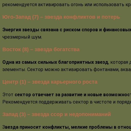
рекомендуется активировать огонь или использовать к
Юго-Запад (7) – звезда конфликтов и потерь
Энергия звезды связана с риском споров и финансовы
чрезмерный шум.
Восток (8) – звезда богатства
Одна из самых сильных благоприятных звезд
, которая
элементы. Сектор можно активировать фонтанами, акв
Центр (1) – звезда карьерного роста
Этот
сектор отвечает за развитие и новые возможнос
Рекомендуется поддерживать сектор в чистоте и поряд
Запад (3) – звезда ссор и недопониманий
З
везда приносит конфликты, мелкие проблемы в отно