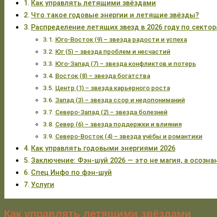
Как управлять летящими звёздами
Что такое годовые энергии и летящие звёзды?
Распределение летящих звезд в 2026 году по секто
Юго-Восток (9) – звезда радости и успеха
Юг (5) – звезда проблем и несчастий
Юго-Запад (7) – звезда конфликтов и потерь
Восток (8) – звезда богатства
Центр (1) – звезда карьерного роста
Запад (3) – звезда ссор и недопониманий
Северо-Запад (2) – звезда болезней
Север (6) – звезда поддержки и влияния
Северо-Восток (4) – звезда учёбы и романтики
Как управлять годовыми энергиями 2026
Заключение: Фэн-шуй 2026 — это не магия, а осозна
Спец Инфо по фэн-шуй
Услуги
Как управлять летящими звёздами