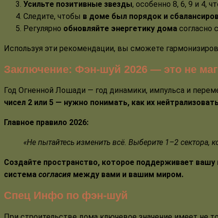
Усильте позитивные звезды
, особенно 8, 6, 9 и 4,
Следите, чтобы
в доме был порядок и сбалансиро
Регулярно
обновляйте энергетику дома
согласно с
Используя эти рекомендации, вы сможете гармонизиров
Заключение: Фэн-шуй 2026 — это не маг
Год Огненной Лошади — год динамики, импульса и перем
чисел 2 или 5 — нужно понимать, как их нейтрализоват
Главное правило 2026:
«Не пытайтесь изменить всё. Выберите 1–2 сектора, 
Создайте пространство, которое поддерживает вашу 
система
согласия
между вами и вашим миром.
Спец Инфо по фэн-шуй
При строительстве дома ключевое значение имеет не то