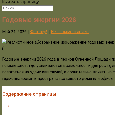
Выбрать страницу
Годовые энергии 2026
Май 21, 2026
|
Фэн-шуй
|
Нет комментариев
(
)
Годовые энергии 2026 года в период Огненной Лошади п
показывают, где усиливаются возможности для роста, лю
полагаться на удачу или случай, а сознательно влиять на
гармонизировать пространство вашего дома или офиса.
Содержание страницы