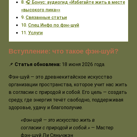
🎧 Бонус: аудиогид «Избегайте жить в месте
«высокого пика»»
Связанные статьи
Спец Инфо по фэн-шуй
Услуги
Вступление: что такое фэн-шуй?
📌
Статья обновлена:
18 июня 2026 года.
Фэн-шуй — это древнекитайское искусство
организации пространства, которое учит нас жить
в согласии с природой и собой. Его цель — создать
среду, где энергия течёт свободно, поддерживая
здоровье, удачу и благополучие.
«Фэн-шуй — это искусство жить в
согласии с природой и собой.»
— Мастер
фэн-шуй Ли Сяньчжэн