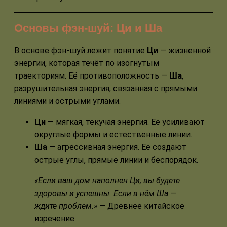
Основы фэн-шуй: Ци и Ша
В основе фэн-шуй лежит понятие
Ци
— жизненной
энергии, которая течёт по изогнутым
траекториям. Её противоположность —
Ша
,
разрушительная энергия, связанная с прямыми
линиями и острыми углами.
Ци
— мягкая, текучая энергия. Её усиливают
округлые формы и естественные линии.
Ша
— агрессивная энергия. Её создают
острые углы, прямые линии и беспорядок.
«Если ваш дом наполнен Ци, вы будете
здоровы и успешны. Если в нём Ша —
ждите проблем.»
— Древнее китайское
изречение