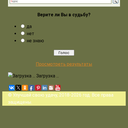
Верите ли Вы в судьбу?
да
нет
не знаю
Просмотреть результаты
Загрузка ...
© Улучшай свою удачу, 2018-2026 год. Все права
защищены.