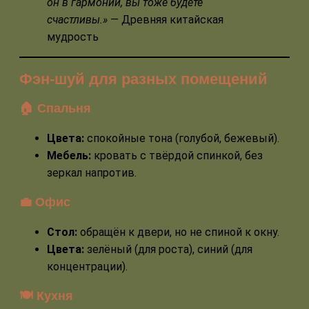
он в гармонии, вы тоже будете
счастливы.»
— Древняя китайская
мудрость
Фэн-шуй для разных помещений
🏠 Спальня
Цвета:
спокойные тона (голубой, бежевый).
Мебель:
кровать с твёрдой спинкой, без
зеркал напротив.
💼 Офис
Стол:
обращён к двери, но не спиной к окну.
Цвета:
зелёный (для роста), синий (для
концентрации).
🍽 Кухня