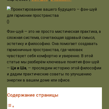
(
)
Фэн-шуй — это не просто мистическая практика, а
сложная система, сочетающая здравый смысл,
эстетику и философию. Она помогает создавать
гармоничные пространства, где человек
чувствует себя комфортно и уверенно. В этой
статье мы разберём ключевые понятия фэн-шуй
—
Ци и Ша
, — проследим историю этой философии
и дадим практические советы по улучшению
энергии в вашем доме или офисе.
Содержание страницы