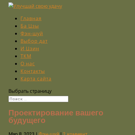
Главная
Ба Цзы
Фэн-шуй
Выбор дат
И Цзин
ТКМ
О нас
Контакты
Карта сайта
Выбрать страницу
Проектирование вашего
будущего
Мар 8, 2023
|
Фэн-шуй
|
2 коммент.