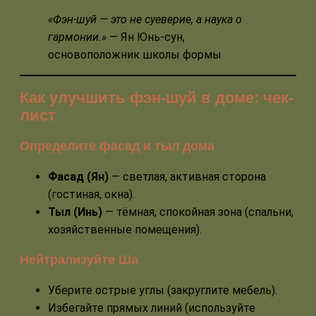
«Фэн-шуй — это не суеверие, а наука о
гармонии.»
— Ян Юнь-сун,
основоположник школы формы
Как улучшить фэн-шуй в доме: чек-
лист
Определите фасад и тыл дома
Фасад (Ян)
— светлая, активная сторона
(гостиная, окна).
Тыл (Инь)
— тёмная, спокойная зона (спальни,
хозяйственные помещения).
Нейтрализуйте Ша
Уберите острые углы (закруглите мебель).
Избегайте прямых линий (используйте