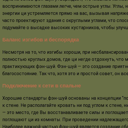
воспринимаются глазами легче, чем острые углы. Углы, 
энергии ци устремляется прямо на вас, вызывая напря
часто проектируют здания с округлыми углами, что спо
подумайте о высадке высоких кустарников, чтобы улучш
Баланс изгибов и беспорядка
Несмотря на то, что изгибы хороши, при несбалансиров
полностью круглых домов, где ци негде отдохнуть, что 
практикующих фэн-шуй. Фэн-шуй — это создание приятно
благосостояние. Так что, хотя это и простой совет, он в
Подключение к сети в спальне
Хорошие стандарты фэн-шуй основаны на концепции “под
к стене. Не располагайте кровать ни под углом к стене, 
— это место, где Вы восстанавливаете силы и поглощает
поглощают ци из комнаты. При проведении надлежащего 
Наиболее важной частью фэн-шуй является создание сба