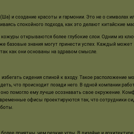
Ша) и создание красоты и гармонии. Это не о символах ил
иваясь спокойного подхода, как это делают китайские мас
 кожуры открываются более глубокие слои. Одним из клю
аже базовые знания могут принести успех. Каждый может
так как они основаны на здравом смысле.
 избегать сидения спиной к входу. Такое расположение 
еть, что происходит позади него. В одной компании работ
ае оно помогло ему лучше осознавать свое окружение. Ко
временные офисы проектируются так, что сотрудники сид
аботы.
более приятны, чем резкие углы. В дизайне и архитектуре