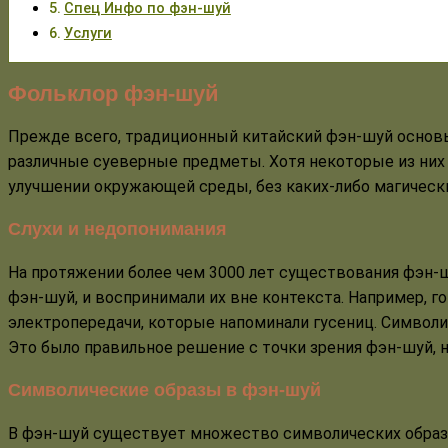
Спец Инфо по фэн-шуй
Услуги
Фольклор фэн-шуй
Прежде всего, традиционный китайский фэн-шуй основ
различные суеверные предметы. Хотя некоторые из них 
улучшении окружающей среды, без каких-либо магически
Слухи и недопонимания
На протяжении более чем 3000 лет существования фэн-
фэн-шуй, и воспринимали их вне контекста. Например, 
электропередачи, которые напоминали гусениц. Символиче
Это было правильное решение с точки зрения фэн-шуй, н
Символические образы в фэн-шуй
В фэн-шуй существует множество символических образ