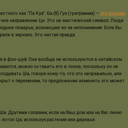
тного как “Па Куа”. Ба (8) Гуа (триграмма) —
это восемь
тное направление Ци. Это не мистический символ. Люди
родное поверье, возникшее из-за непонимания. Если Вы
ели в зеркало. Это чистая правда.
я в фэн-шуй. Они вообще не используются в китайском
равится, можно оставить его в покое, поскольку он не
создавать Ша, говоря кому-то, что это неправильно, или
 открыт к переменам, то предложение изменить это может
Ша. Другими словами, если на Ваш дом или на Вас лично
поток Ци, используя растения или деревья.