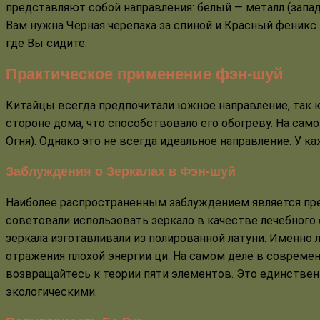
представляют собой направления: белый — металл (запад
Вам нужна Черная черепаха за спиной и Красный феникс п
где Вы сидите.
Практическое применение фэн-шуй
Китайцы всегда предпочитали южное направление, так ка
стороне дома, что способствовало его обогреву. На сам
Огня). Однако это не всегда идеальное направление. У ка
Заблуждения о Зеркалах в Фэн-шуй
Наиболее распространенным заблуждением является пре
советовали использовать зеркало в качестве лечебного
зеркала изготавливали из полированной латуни. Именно л
отражения плохой энергии ци. На самом деле в совреме
возвращайтесь к теории пяти элементов. Это единстве
экологическими.