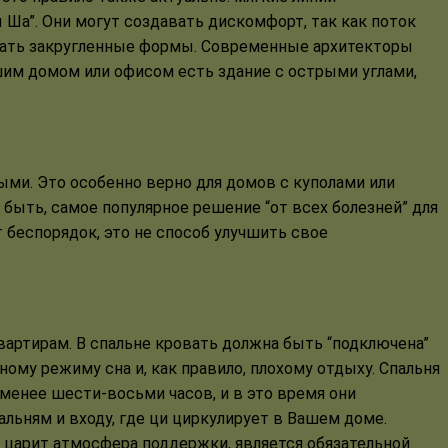
 Ша”. Они могут создавать дискомфорт, так как поток
овать закругленные формы. Современные архитекторы
шим домом или офисом есть здание с острыми углами,
ыми. Это особенно верно для домов с куполами или
быть, самое популярное решение “от всех болезней” для
беспорядок, это не способ улучшить свое
вартирам. В спальне кровать должна быть “подключена”
бному режиму сна и, как правило, плохому отдыху. Спальня
менее шести-восьми часов, и в это время они
льням и входу, где ци циркулирует в Вашем доме.
 царит атмосфера поддержки, является обязательной.