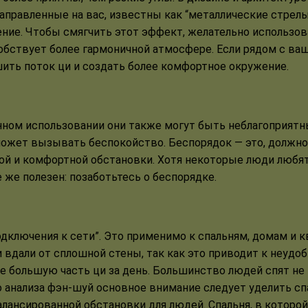
направленные на вас, известны как “металлические стрелы
жение. Чтобы смягчить этот эффект, желательно использ
собствует более гармоничной атмосфере. Если рядом с ва
ить поток ци и создать более комфортное окружение.
анном использовании они также могут быть неблагоприятн
может вызывать беспокойство. Беспорядок — это, должно 
й и комфортной обстановки. Хотя некоторые люди любят 
се же полезен: позаботьтесь о беспорядке.
ключения к сети”. Это применимо к спальням, домам и к
ни вдали от сплошной стены, так как это приводит к неудо
е большую часть ци за день. Большинство людей спят не 
анализа фэн-шуй основное внимание следует уделить спа
лансированной обстановки для людей. Спальня, в которой