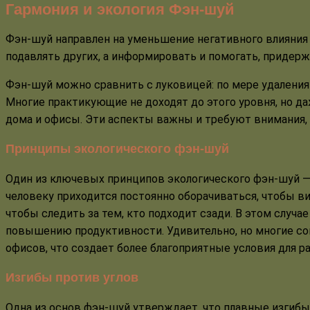
Гармония и экология Фэн-шуй
Фэн-шуй направлен на уменьшение негативного влияния (
подавлять других, а информировать и помогать, придерж
Фэн-шуй можно сравнить с луковицей: по мере удаления
Многие практикующие не доходят до этого уровня, но д
дома и офисы. Эти аспекты важны и требуют внимания, 
Принципы экологического фэн-шуй
Один из ключевых принципов экологического фэн-шуй —
человеку приходится постоянно оборачиваться, чтобы вид
чтобы следить за тем, кто подходит сзади. В этом случ
повышению продуктивности. Удивительно, но многие со
офисов, что создает более благоприятные условия для р
Изгибы против углов
Одна из основ фэн-шуй утверждает, что плавные изгибы 