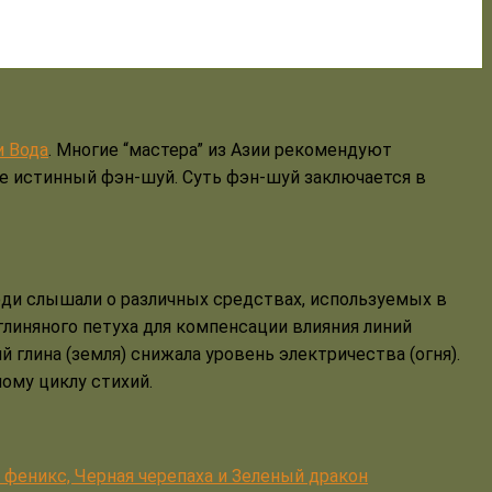
и Вода
. Многие “мастера” из Азии рекомендуют
не истинный фэн-шуй. Суть фэн-шуй заключается в
юди слышали о различных средствах, используемых в
глиняного петуха для компенсации влияния линий
 глина (земля) снижала уровень электричества (огня).
ному циклу стихий.
 феникс, Черная черепаха и Зеленый дракон