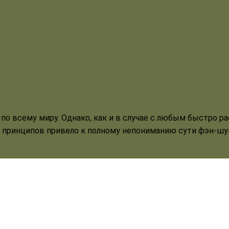
по всему миру. Однако, как и в случае с любым быстро 
 принципов привело к полному непониманию сути фэн-шуй