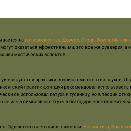
ывается на
пяти элементах: Дерево, Огонь, Земля, Металл 
могут оказаться эффективными, это все же суеверия, а 
х или мистических аспектов.
шуй вокруг этой практики возникло множество слухов. Л
гонконгский практик фэн-шуй рекомендовал использовать 
ски он использовал петуха и гусеницу, но в теории стихий
о не из-за символики петуха, а благодаря восстановитель
ов. Однако это всего лишь символы.
Белый тигр, Красный