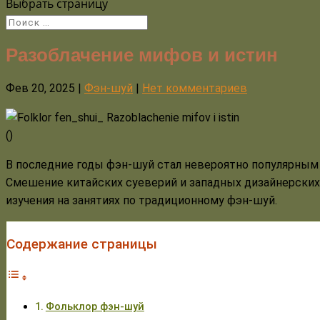
Выбрать страницу
Разоблачение мифов и истин
Фев 20, 2025
|
Фэн-шуй
|
Нет комментариев
(
)
В последние годы фэн-шуй стал невероятно популярным 
Смешение китайских суеверий и западных дизайнерских
изучения на занятиях по традиционному фэн-шуй.
Содержание страницы
Фольклор фэн-шуй