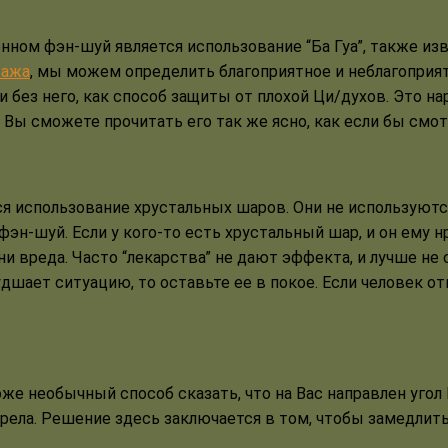
ом фэн-шуй является использование “Ба Гуа”, также извес
тажа
, мы можем определить благоприятное и неблагоприя
 без него, как способ защиты от плохой Ци/духов. Это на
Вы сможете прочитать его так же ясно, как если бы смотр
я использование хрустальных шаров. Они не используютс
фэн-шуй. Если у кого-то есть хрустальный шар, и он ему н
ни вреда. Часто “лекарства” не дают эффекта, и лучше не 
ухудшает ситуацию, то оставьте ее в покое. Если человек
же необычный способ сказать, что на Вас направлен угол 
рела. Решение здесь заключается в том, чтобы замедлить 