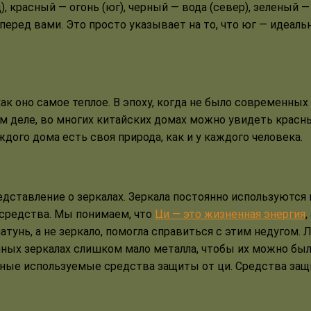
), красный — огонь (юг), черный — вода (север), зеленый
еред вами. Это просто указывает на то, что юг — идеальн
к оно самое теплое. В эпоху, когда не было современных
ом деле, во многих китайских домах можно увидеть красны
ждого дома есть своя природа, как и у каждого человека.
дставление о зеркалах. Зеркала постоянно используются
 средства. Мы понимаем, что
Ци — это жизненная энергия
,
атунь, а не зеркало, помогла справиться с этим недугом.
нных зеркалах слишком мало металла, чтобы их можно был
нные используемые средства защиты от ци. Средства за