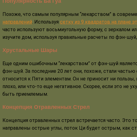
Популярность Ба Гуа
Похоже, что самым популярным “лекарством” в современн
направлений
. Используя
сетку из 9 квадратов на плане э
часто используют восьмиугольную форму, с зеркалом или
изучите дом, используя правильные расчеты по фэн-шуй, 
Хрустальные Шары
Еще одним ошибочным “лекарством” от фэн-шуй являетс
фэн-шуй. За последние 20 лет они, похоже, стали частью 
относится к Пяти элементам. Он не приносит ни пользы, 
плохо, или что-то еще негативное. Скорее, если это не 
быть приемлемым.
Концепция Отравленных Стрел
Концепция отравленных стрел встречается часто. Это то
направлены острые углы, поток Ци будет острым, как ст