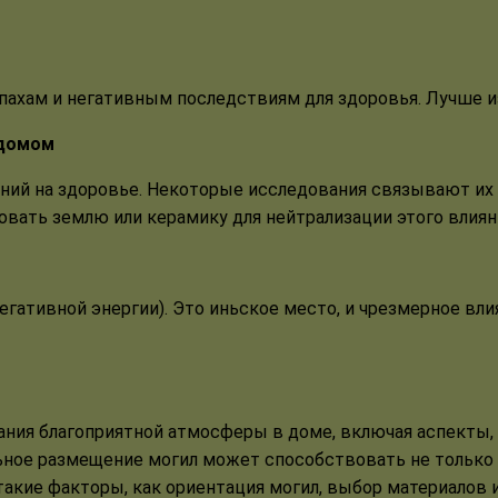
ахам и негативным последствиям для здоровья. Лучше из
 домом
ий на здоровье. Некоторые исследования связывают их с
вать землю или керамику для нейтрализации этого влиян
гативной энергии). Это иньское место, и чрезмерное вл
ния благоприятной атмосферы в доме, включая аспекты,
ьное размещение могил может способствовать не только 
такие факторы, как ориентация могил, выбор материалов 