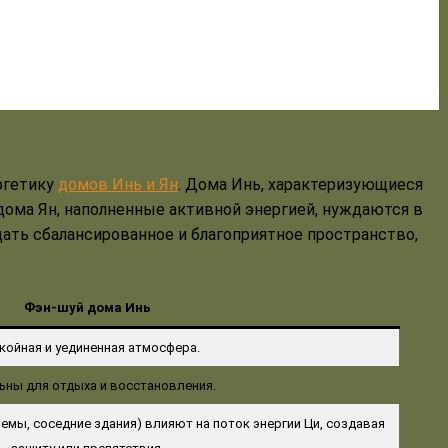
ргетику
домов Инь и Ян
. Дома Инь, характеризующиеся
дома Ян, наполненные активной энергией, нуждаются в
ать сбалансированное и благоприятное пространство,
Фэн-шуй дома Инь
койная и уединенная атмосфера.
ьны для отдыха и восстановления.
мы, соседние здания) влияют на поток энергии Ци, создавая