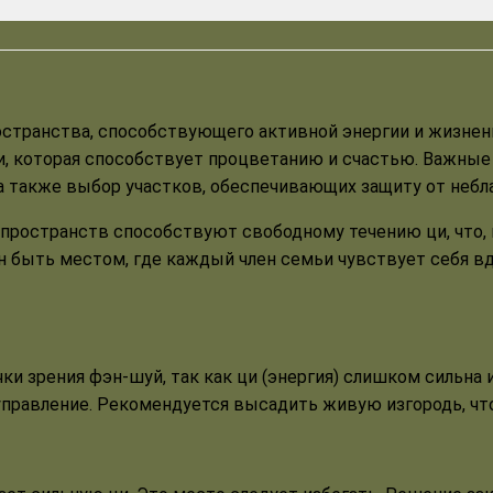
остранства, способствующего активной энергии и жизнен
и, которая способствует процветанию и счастью. Важны
а также выбор участков, обеспечивающих защиту от небл
пространств способствуют свободному течению ци, что, 
н быть местом, где каждый член семьи чувствует себя в
 зрения фэн-шуй, так как ци (энергия) слишком сильна и
управление. Рекомендуется высадить живую изгородь, чт