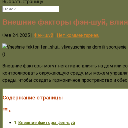
Выбрать страницу
Внешние факторы фэн-шуй, вли
Фев 24, 2025
|
Фэн-шуй
|
Нет комментариев
(
)
Внешние факторы могут негативно влиять на дом или со
контролировать окружающую среду, мы можем управля
среды, чтобы создать гармоничное пространство и обес
Содержание страницы
Внешние факторы фэн-шуй