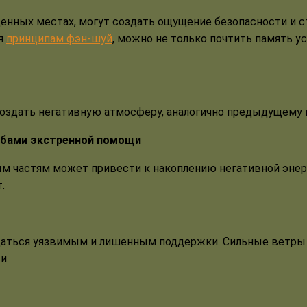
нных местах, могут создать ощущение безопасности и ста
уя
принципам фэн-шуй
, можно не только почтить память у
здать негативную атмосферу, аналогично предыдущему п
жбами экстренной помощи
ым частям может привести к накоплению негативной энер
.
аться уязвимым и лишенным поддержки. Сильные ветры 
и.