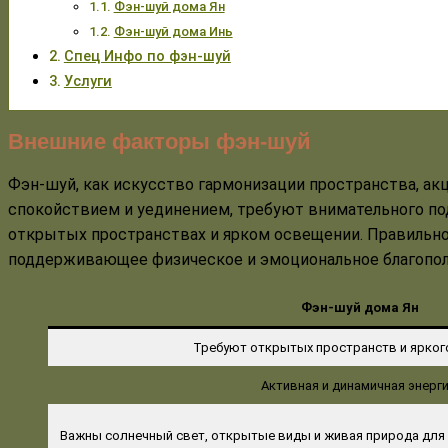
Фэн-шуй дома Ян
Фэн-шуй дома Инь
Спец Инфо по фэн-шуй
Услуги
Внешние факторы фэн-шуй
Фэн-шуй, как искусство гармонизации пространства, ак
спокойствием и уединением, требуют внимательного под
открытых пространствах и ярком освещении. Правильно
поддерживающее физическое и эмоциональное благополу
Фэн-шуй дома Ян
Требуют открытых пространств и ярког
Активная и динамичная энерги
Важны солнечный свет, открытые виды и живая природа для