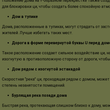
Положение дома на Y-образном перекрестке также созда
для блокировки ци, чтобы создать более спокойную атм
Дом в тупике
Дома, расположенные в тупиках, могут страдать от заст
жителей. Лучше избегать таких мест.
Дорога в форме перевернутой буквы U перед до
Такое расположение создает сильное воздействие ци, 
изогнутую в противоположную сторону от дороги, чтобы
Дом рядом с изогнутой эстакадой
Скоростная “река” ци, проходящая рядом с домом, может 
степень незанятости помещений.
Бурлящая река позади дома
Быстрая река, протекающая слишком близко к дому, мож