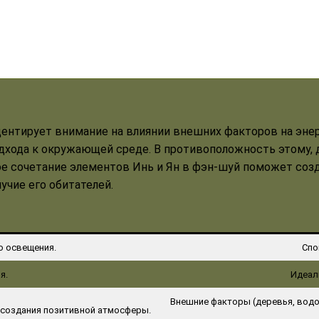
центирует внимание на влиянии внешних факторов на эне
хода к окружающей среде. В противоположность этому, 
е сочетание элементов Инь и Ян в фэн-шуй поможет созд
чие его обитателей.
о освещения.
Спо
я.
Идеал
Внешние факторы (деревья, водое
 создания позитивной атмосферы.