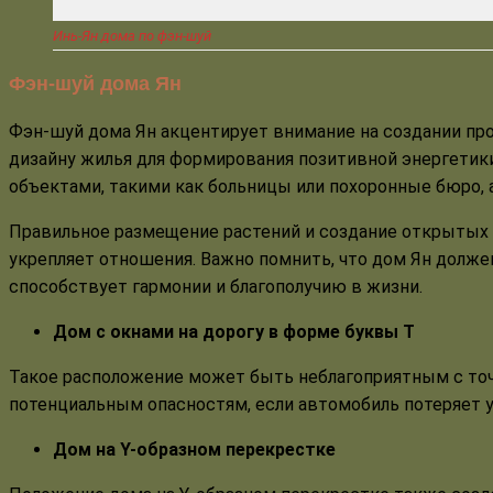
Инь-Ян дома по фэн-шуй
Фэн-шуй дома Ян
Фэн-шуй дома Ян акцентирует внимание на создании пр
дизайну жилья для формирования позитивной энергетик
объектами, такими как больницы или похоронные бюро, 
Правильное размещение растений и создание открытых 
укрепляет отношения. Важно помнить, что дом Ян долже
способствует гармонии и благополучию в жизни.
Дом с окнами на дорогу в форме буквы Т
Такое расположение может быть неблагоприятным с точки
потенциальным опасностям, если автомобиль потеряет 
Дом на Y-образном перекрестке