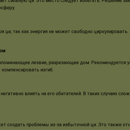
ет сильную ци. Это место следует избегать. Решение за
осферу.
оя ци, так как энергия не может свободно циркулировать
мом
напоминающее лезвие, разрезающее дом. Рекомендуется у
 компенсировать изгиб.
негативно влиять на его обитателей. В таких случаях сло
ет создать проблемы из-за избыточной ци. Это также от