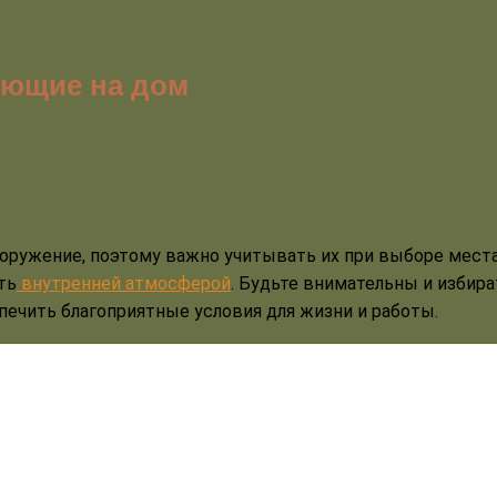
яющие на дом
оружение, поэтому важно учитывать их при выборе места
ть
внутренней атмосферой
. Будьте внимательны и избир
печить благоприятные условия для жизни и работы.