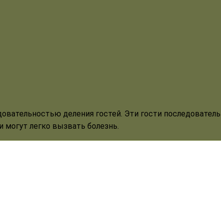
довательностью деления гостей. Эти гости последовател
и могут легко вызвать болезнь.