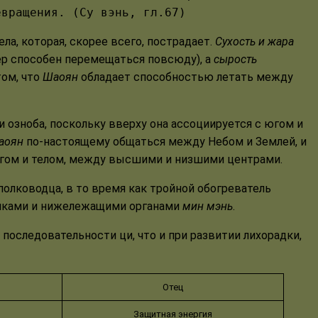
евращения. (Су вэнь, гл.67)
а, которая, скорее всего, пострадает.
Сухость и жара
р способен перемещаться повсюду), а
сырость
том, что
Шаоян
обладает способностью летать между
озноба, поскольку вверху она ассоциируется с югом и
аоян
по-настоящему общаться между Небом и Землей, и
згом и телом, между высшими и низшими центрами.
олководца, в то время как тройной обогреватель
почками и нижележащими органами
мин мэнь
.
последовательности ци, что и при развитии лихорадки,
Отец
Защитная энергия