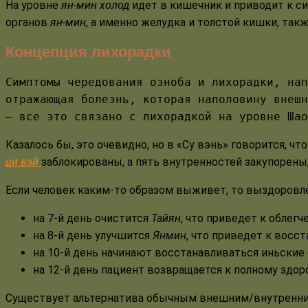
На уровне
ян-мин холод
идет в кишечник и приводит к си
органов
ян-мин
, а именно желудка и толстой кишки, так
Концепция лихорадки
Симптомы чередования озноба и лихорадки, нап
отражающая болезнь, которая наполовину внешн
— все это связано с лихорадкой на уровне Шао
Казалось бы, это очевидно, но в «Су вэнь» говорится, ч
ци вэй
заблокированы, а пять внутренностей закупорены,
Если человек каким-то образом выживет, то выздоровлен
на 7-й день очистится
Тайян
, что приведет к облегч
на 8-й день улучшится
Янмин
, что приведет к восс
на 10-й день начинают восстанавливаться иньские 
на 12-й день пациент возвращается к полному здор
Существует альтернатива обычным внешним/внутренн