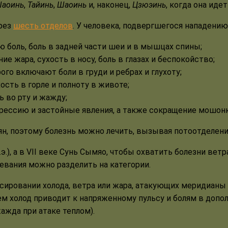
аоинь
,
Тайинь
,
Шаоинь
и, наконец,
Цзюэинь
, когда она иде
ерез
шесть отделов
. У человека, подвергшегося нападению 
ю боль, боль в задней части шеи и в мышцах спины;
е жара, сухость в носу, боль в глазах и беспокойство;
ого включают боли в груди и ребрах и глухоту;
ость в горле и полноту в животе;
ь во рту и жажду;
рессию и застойные явления, а также сокращение мошонк
 ян, поэтому болезнь можно лечить, вызывая потоотделени
.э.), а в VII веке Сунь Сымяо, чтобы охватить болезни вет
вания можно разделить на категории.
сировании холода, ветра или жара, атакующих меридианы 
ем холод приводит к напряженному пульсу и болям в допо
жажда при атаке теплом).