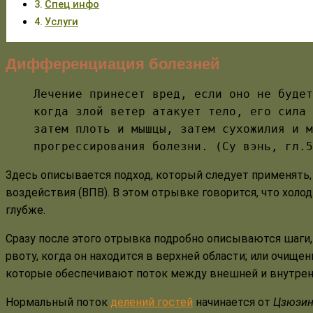
Спец инфо
Услуги
Дифференциация болезней
Лечение принесет вред, если оно не будет
когда злой ветер атакует тело, его сила 
затем плоть и мышцы, затем сухожилия и м
прогрессирования болезни. (Су вэнь, гл.5
Здесь описывается подход, который следует применять,
воздействия (ВПВ). В этом отрывке говорится, что холо
глубже.
Сразу после этого отрывка подробно описываются шаги,
рвоту, когда он находится в верхней области; или очищен
которые обеспечивают поток между внешней и внутренн
Нормальный поток
делений гостей
начинается от
Цзюэин