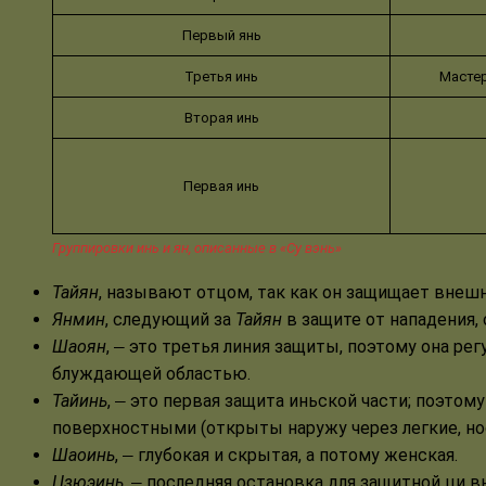
Первый янь
Третья инь
Мастер
Вторая инь
Первая инь
Группировки инь и ян, описанные в «Су вэнь»
Тайян
, называют отцом, так как он защищает внеш
Янмин
, следующий за
Тайян
в защите от нападения,
Шаоян
,
—
это третья линия защиты, поэтому она ре
блуждающей областью.
Тайинь
,
—
это первая защита иньской части; поэтом
поверхностными (открыты наружу через легкие, нос
Шаоинь
,
—
глубокая и скрытая, а потому женская.
Цзюэинь
,
—
последняя остановка для защитной ци вн