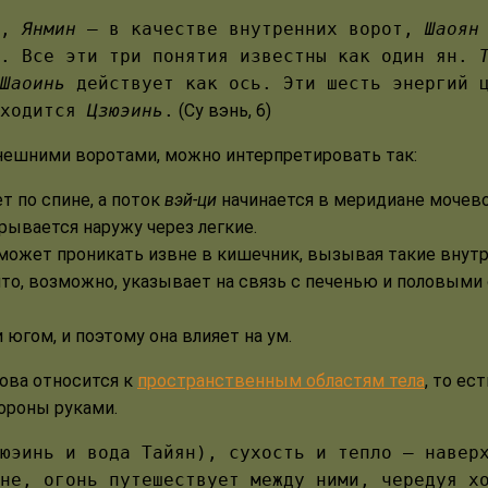
т,
Янмин
— в качестве внутренних ворот,
Шаоян
а. Все эти три понятия известны как один ян.
Шаоинь
действует как ось. Эти шесть энергий ц
ходится
Цзюэинь
.
(Су вэнь, 6)
ешними воротами, можно интерпретировать так:
т по спине, а поток
вэй-ци
начинается в меридиане мочево
крывается наружу через легкие.
 может проникать извне в кишечник, вызывая такие внут
о, возможно, указывает на связь с печенью и половыми 
югом, и поэтому она влияет на ум.
ова относится к
пространственным областям тела
, то ес
ороны руками.
юэинь и вода Тайян), сухость и тепло — навер
не, огонь путешествует между ними, чередуя х