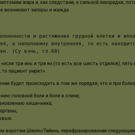
мптомам жара и, как следствие, к сильной лихорадке, пот
же возникают запоры и жажда.
олненности и растяжения грудной клетки и ипо
яя, а наполовину внутренняя, то есть находит
ян. (Су вэнь, гл.68)
то «если три инь и три ян (то есть все шесть отделов), п
 то пациент умрет».
ие будет происходить в том же порядке, что и при болез
ению головной боли и боли в спине;
тановлению кишечника;
органы;
овью.
им воротам
Шаоян/Тайинь
, перефразированная следующим