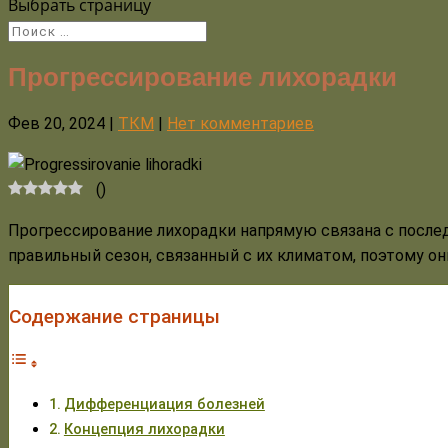
Выбрать страницу
Прогрессирование лихорадки
Фев 20, 2024
|
ТКМ
|
Нет комментариев
(
)
Прогрессирование лихорадки напрямую связана с после
правильный сезон, связанный с их климатом, поэтому он
Содержание страницы
Дифференциация болезней
Концепция лихорадки