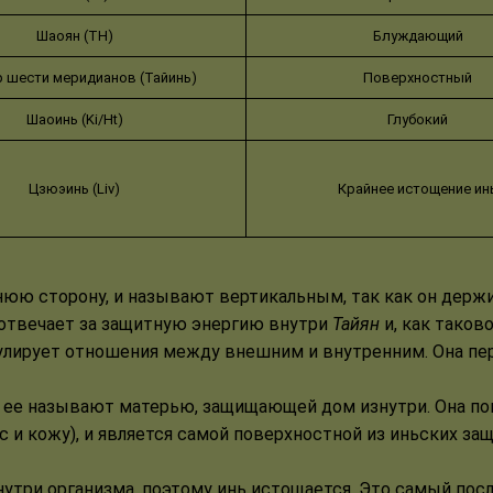
Шаоян (TH)
Блуждающий
 шести меридианов (Тайинь)
Поверхностный
Шаоинь (Ki/Ht)
Глубокий
Цзюэинь (Liv)
Крайнее истощение ин
нюю сторону, и называют вертикальным, так как он держи
 отвечает за защитную энергию внутри
Тайян
и, как таков
гулирует отношения между внешним и внутренним. Она пе
у ее называют матерью, защищающей дом изнутри. Она по
 и кожу), и является самой поверхностной из иньских защ
утри организма, поэтому инь истощается. Это самый после