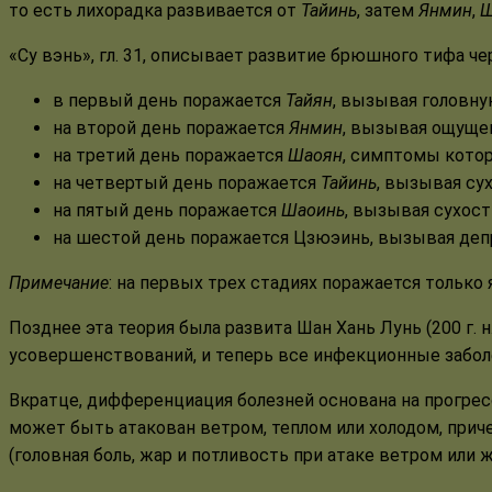
то есть лихорадка развивается от
Тайинь
, затем
Янмин
,
Ш
«Су вэнь», гл. 31, описывает развитие брюшного тифа ч
в первый день поражается
Тайян
, вызывая головну
на второй день поражается
Янмин
, вызывая ощущени
на третий день поражается
Шаоян
, симптомы котор
на четвертый день поражается
Тайинь
, вызывая сух
на пятый день поражается
Шаоинь
, вызывая сухост
на шестой день поражается Цзюэинь, вызывая деп
Примечание
: на первых трех стадиях поражается только
Позднее эта теория была развита Шан Хань Лунь (200 г. н
усовершенствований, и теперь все инфекционные заболе
Вкратце, дифференциация болезней основана на прогрес
может быть атакован ветром, теплом или холодом, прич
(головная боль, жар и потливость при атаке ветром или 