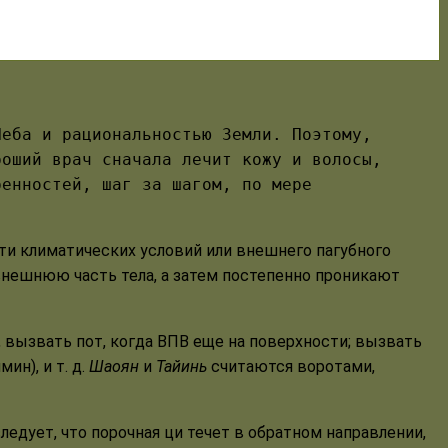
Неба и рациональностью Земли. Поэтому,
роший врач сначала лечит кожу и волосы,
ренностей, шаг за шагом, по мере
ти климатических условий или внешнего пагубного
 внешнюю часть тела, а затем постепенно проникают
 вызвать пот, когда ВПВ еще на поверхности; вызвать
ин), и т. д.
Шаоян
и
Тайинь
считаются воротами,
 следует, что порочная ци течет в обратном направлении,