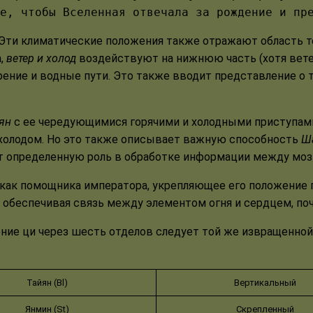
е, чтобы Вселенная отвечала за рождение и пр
Эти климатические положения также отражают область тел
а,
ветер и холод
воздействуют на нижнюю часть (хотя вете
ение и водные пути. Это также вводит представление о 
ян
с ее чередующимися горячими и холодными приступами 
и холодом. Но это также описывает важную способность
Ш
ют определенную роль в обработке информации между мо
как помощника императора, укрепляющее его положение п
, обеспечивая связь между элементом огня и сердцем, 
ние ци через шесть отделов следует той же извращенной 
Тайян (Bl)
Вертикальный
Янмин (St)
Скрепленный