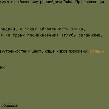
ому что он более внутренний, чем
Тайян
. При поражении
хондрии, а также обложенность языка,
ся на грани проникновения вглубь организма,
ять внутренностей и шесть кишечников поражены,
ци инь и
ни:
 образом: