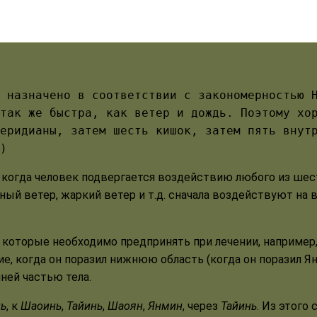
 назначено в соответствии с закономерностью 
так же быстра, как ветер и дождь. Поэтому хо
еридианы, затем шесть кишок, затем пять внут
)
 когда человек подвергается воздействию любого из шес
дный ветер, жаркий ветер и т.д. сначала воздействуют на
 которые необходимо предпринять при лечении, например,
ие, когда он поразил нижнюю область (когда он поразил Янм
ей частью тела.
ь
, к
Шаоинь
,
Тайинь
,
Шаоян
,
Янмин
, через
Тайинь
. Из этого