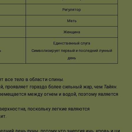
Регулятор
Мать
Женщина
Единственный слуга
ь
Символизирует первый и последний лунный
день
т все тело в области спины.
ой, проявляет гораздо более сильный жар, чем
Тайян
.
ремещается между огнем и водой, поэтому является
верхностна, поскольку легкие являются
ит.
дний день луны, потому что энергия инь, кровь и ци