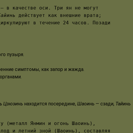
— в качестве оси. Три ян не могут
Тайинь
действует как внешние врата;
иркулируют в течение 24 часов. Позади
го пузыря.
ренние симптомы, как запор и жажда.
органами.
ть
Цзюэинь
находится посередине,
Шаоинь
— сзади,
Тайинь
ху (металл Янмин и огонь Шаоинь),
олод и летний зной (Шаоинь), составляя