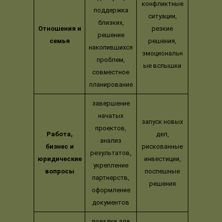
конфликтные
поддержка
ситуации,
близких,
Отношения и
резкие
решение
семья
решения,
накопившихся
эмоциональн
проблем,
ые вспышки
совместное
планирование
завершение
начатых
запуск новых
проектов,
Работа,
дел,
анализ
бизнес и
рискованные
результатов,
юридические
инвестиции,
укрепление
вопросы
поспешные
партнерств,
решения
оформление
документов
поездки для