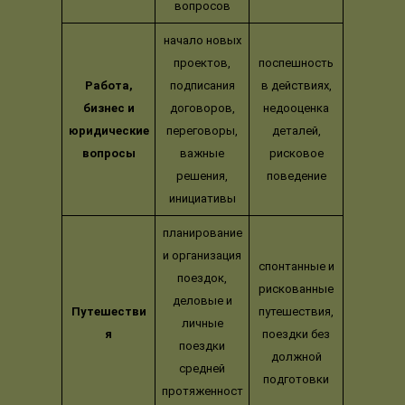
вопросов
начало новых
проектов,
поспешность
Работа,
подписания
в действиях,
бизнес и
договоров,
недооценка
юридические
переговоры,
деталей,
вопросы
важные
рисковое
решения,
поведение
инициативы
планирование
и организация
спонтанные и
поездок,
рискованные
деловые и
Путешестви
путешествия,
личные
я
поездки без
поездки
должной
средней
подготовки
протяженност