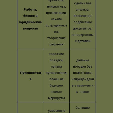
проектов,
сделки без
инициатива,
Работа,
анализа,
презентации,
бизнес и
поспешное
начало
юридические
подписание
сотрудничест
вопросы
документов,
ва,
игнорировани
творческие
е деталей
решения
короткие
поездки,
дальние
начала
поездки без
Путешестви
путешествий,
подготовки,
я
планы на
непредвиденн
будущее,
ые изменения
новые
в планах
маршруты
большие
умеренные