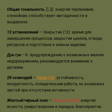
Общая тональность
乙丑: энергия терпеливая,
спокойная, способствует методичности и
выдержке.
12 установлений
— Закрытие (12): время для
завершения процессов, закрытия циклов, отвода
ресурсов и подготовки к новым задачам.
Дун гун
—Х: предупреждение о возможных мелких
недоразумениях, рекомендуется внимание к
деталям.
28 созвездий
—
Холм (16)
: устойчивость,
аккуратность, созидательная работа, но возможен
застой при отсутствии активности.
Желтый/чёрный пояс
—
Ясный Зал (2)
: энергия
ясности, умиротворения и порядка, благоприятна