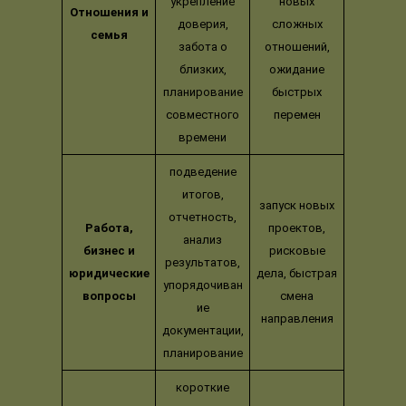
укрепление
новых
Отношения и
доверия,
сложных
семья
забота о
отношений,
близких,
ожидание
планирование
быстрых
совместного
перемен
времени
подведение
итогов,
запуск новых
отчетность,
Работа,
проектов,
анализ
бизнес и
рисковые
результатов,
юридические
дела, быстрая
упорядочиван
вопросы
смена
ие
направления
документации,
планирование
короткие