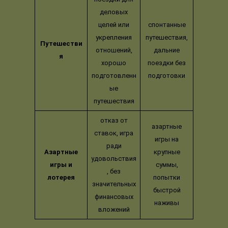
деловых
целей или
спонтанные
укрепления
путешествия,
Путешестви
отношений,
дальние
я
хорошо
поездки без
подготовленн
подготовки
ые
путешествия
отказ от
азартные
ставок, игра
игры на
ради
Азартные
крупные
удовольствия
игры и
суммы,
, без
лотерея
попытки
значительных
быстрой
финансовых
наживы
вложений