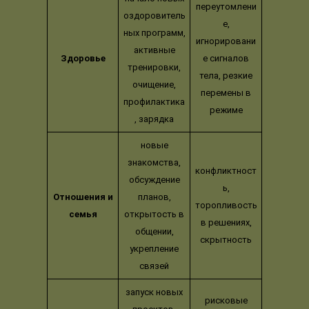
переутомлени
оздоровитель
е,
ных программ,
игнорировани
активные
Здоровье
е сигналов
тренировки,
тела, резкие
очищение,
перемены в
профилактика
режиме
, зарядка
новые
знакомства,
конфликтност
обсуждение
ь,
Отношения и
планов,
торопливость
семья
открытость в
в решениях,
общении,
скрытность
укрепление
связей
запуск новых
рисковые