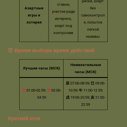
риски, азарт
ставки,
Азартные
без
участие ради
игры и
самоконтрол
интереса,
лотерея
я, попытки
азарт под
легкой
контролем
наживы
⏰ Время выбора время действий
Нежелательные
Лучшие часы (МСК)
часы (МСК)
辰
07:00-08:59;
巳
09:00-
丑
01:00-02:59;
寅
03:00-
10:59;
午
11:00-12:59;
04:59
戌
19:00-20:59;
亥
21:00-
22:59
Краткий итог