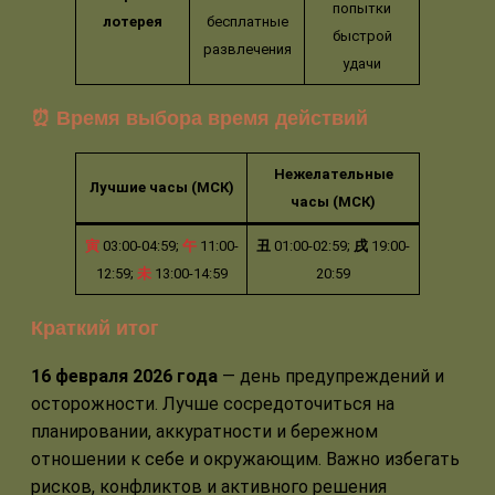
попытки
лотерея
бесплатные
быстрой
развлечения
удачи
⏰ Время выбора время действий
Нежелательные
Лучшие часы (МСК)
часы (МСК)
寅
03:00-04:59;
午
11:00-
丑
01:00-02:59;
戌
19:00-
12:59;
未
13:00-14:59
20:59
Краткий итог
16 февраля 2026 года
— день предупреждений и
осторожности. Лучше сосредоточиться на
планировании, аккуратности и бережном
отношении к себе и окружающим. Важно избегать
рисков, конфликтов и активного решения