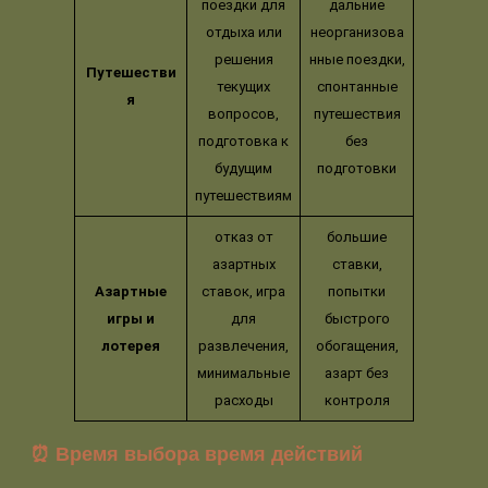
поездки для
дальние
отдыха или
неорганизова
решения
нные поездки,
Путешестви
текущих
спонтанные
я
вопросов,
путешествия
подготовка к
без
будущим
подготовки
путешествиям
отказ от
большие
азартных
ставки,
Азартные
ставок, игра
попытки
игры и
для
быстрого
лотерея
развлечения,
обогащения,
минимальные
азарт без
расходы
контроля
⏰ Время выбора время действий