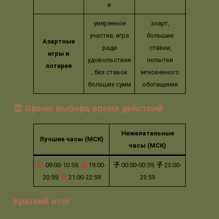
и
умеренное
азарт,
участие, игра
большие
Азартные
ради
ставки,
игры и
удовольствия
попытки
лотерея
, без ставок
мгновенного
больших сумм
обогащения
⏰ Время выбора время действий
Нежелательные
Лучшие часы (МСК)
часы (МСК)
巳
09:00-10:59;
戌
19:00-
子
00:00-00:59;
子
23:00-
20:59;
亥
21:00-22:59
23:59
Краткий итог