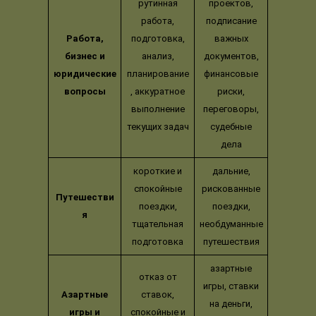
рутинная
проектов,
работа,
подписание
Работа,
подготовка,
важных
бизнес и
анализ,
документов,
юридические
планирование
финансовые
вопросы
, аккуратное
риски,
выполнение
переговоры,
текущих задач
судебные
дела
короткие и
дальние,
спокойные
рискованные
Путешестви
поездки,
поездки,
я
тщательная
необдуманные
подготовка
путешествия
азартные
отказ от
игры, ставки
Азартные
ставок,
на деньги,
игры и
спокойные и