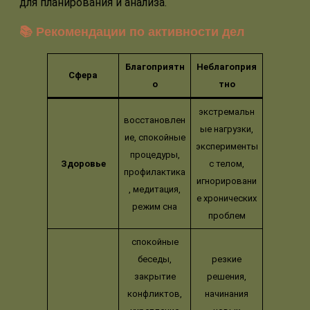
для планирования и анализа.
📚 Рекомендации по активности дел
Благоприятн
Неблагоприя
Сфера
о
тно
экстремальн
восстановлен
ые нагрузки,
ие, спокойные
эксперименты
процедуры,
Здоровье
с телом,
профилактика
игнорировани
, медитация,
е хронических
режим сна
проблем
спокойные
беседы,
резкие
закрытие
решения,
конфликтов,
начинания