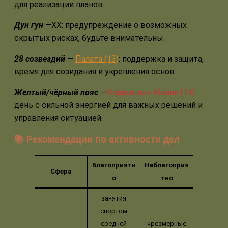
для реализации планов.
Дун гун
—ХХ: предупреждение о возможных
скрытых рисках, будьте внимательны.
28 созвездий
—
Палата (13)
: поддержка и защита,
время для созидания и укрепления основ.
Желтый/чёрный пояс
—
Управитель Жизни (11)
:
день с сильной энергией для важных решений и
управления ситуацией.
📚 Рекомендации по активности дел
Благоприятн
Неблагоприя
Сфера
о
тно
занятия
спортом
средней
чрезмерные