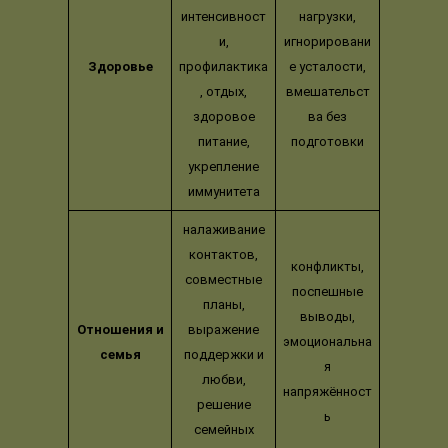
интенсивност
нагрузки,
и,
игнорировани
Здоровье
профилактика
е усталости,
, отдых,
вмешательст
здоровое
ва без
питание,
подготовки
укрепление
иммунитета
налаживание
контактов,
конфликты,
совместные
поспешные
планы,
выводы,
Отношения и
выражение
эмоциональна
семья
поддержки и
я
любви,
напряжённост
решение
ь
семейных