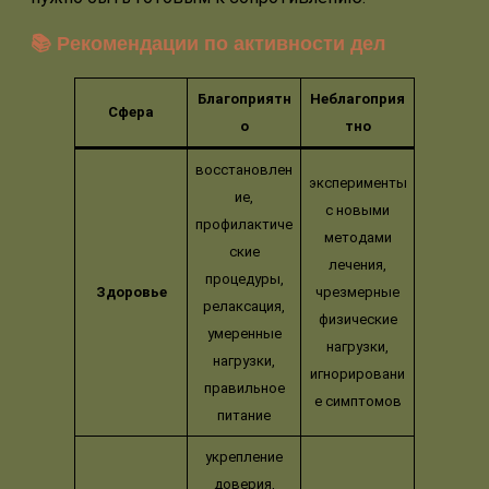
📚 Рекомендации по активности дел
Благоприятн
Неблагоприя
Сфера
о
тно
восстановлен
эксперименты
ие,
с новыми
профилактиче
методами
ские
лечения,
процедуры,
Здоровье
чрезмерные
релаксация,
физические
умеренные
нагрузки,
нагрузки,
игнорировани
правильное
е симптомов
питание
укрепление
доверия,