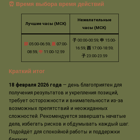
⏰ Время выбора время действий
Нежелательные
Лучшие часы (МСК)
часы (МСК)
子
00:00-00:59;
申
15:00-
卯
05:00-06:59;
辰
07:00-
16:59;
酉
17:00-18:59;
08:59;
午
11:00-12:59
子
23:00-23:59
Краткий итог
18 февраля 2026 года
— день благоприятен для
получения результатов и укрепления позиций,
требует осторожности и внимательности из-за
возможных препятствий и неожиданных
сложностей. Рекомендуется завершать начатые
дела, избегать рисков и обдумывать каждый шаг.
Подойдёт для спокойной работы и поддержки
близких.