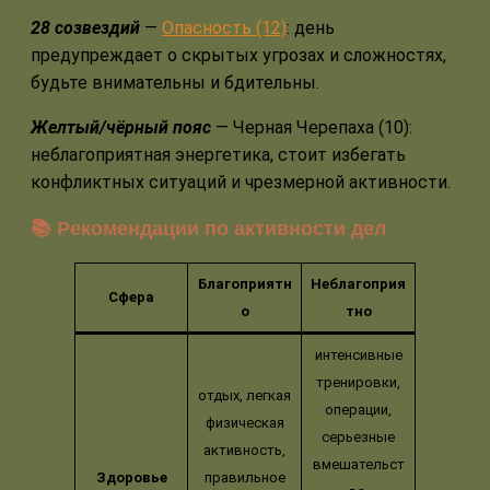
28 созвездий
—
Опасность (12)
: день
предупреждает о скрытых угрозах и сложностях,
будьте внимательны и бдительны.
Желтый/чёрный пояс
— Черная Черепаха (10):
неблагоприятная энергетика, стоит избегать
конфликтных ситуаций и чрезмерной активности.
📚 Рекомендации по активности дел
Благоприятн
Неблагоприя
Сфера
о
тно
интенсивные
тренировки,
отдых, легкая
операции,
физическая
серьезные
активность,
вмешательст
Здоровье
правильное