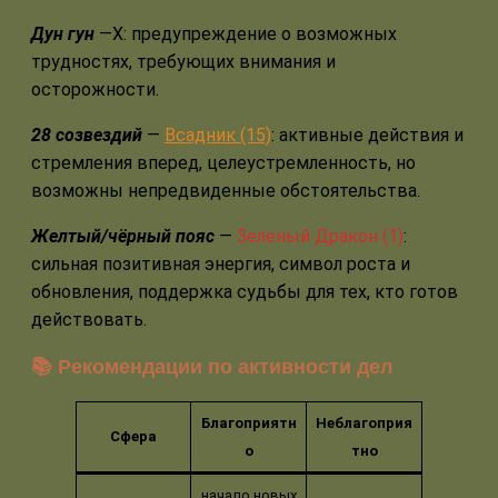
Дун гун
—Х: предупреждение о возможных
трудностях, требующих внимания и
осторожности.
28 созвездий
—
Всадник (15)
: активные действия и
стремления вперед, целеустремленность, но
возможны непредвиденные обстоятельства.
Желтый/чёрный пояс
—
Зеленый Дракон (1)
:
сильная позитивная энергия, символ роста и
обновления, поддержка судьбы для тех, кто готов
действовать.
📚 Рекомендации по активности дел
Благоприятн
Неблагоприя
Сфера
о
тно
начало новых