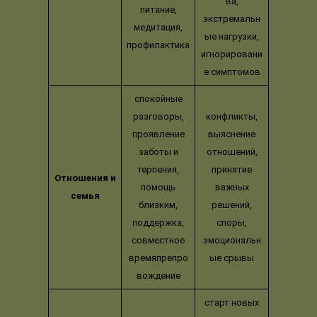
ва,
питание,
экстремальн
медитация,
ые нагрузки,
профилактика
игнорировани
е симптомов
спокойные
разговоры,
конфликты,
проявление
выяснение
заботы и
отношений,
терпения,
принятие
Отношения и
помощь
важных
семья
близким,
решений,
поддержка,
споры,
совместное
эмоциональн
времяпрепро
ые срывы
вождение
старт новых