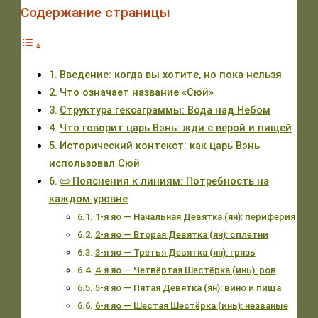
Содержание страницы
Введение: когда вы хотите, но пока нельзя
Что означает название «Сюй»
Структура гексаграммы: Вода над Небом
Что говорит царь Вэнь: жди с верой и пищей
Исторический контекст: как царь Вэнь
использовал Сюй
📜 Пояснения к линиям: Потребность на
каждом уровне
1-я яо — Начальная Девятка (ян): периферия
2-я яо — Вторая Девятка (ян): сплетни
3-я яо — Третья Девятка (ян): грязь
4-я яо — Четвёртая Шестёрка (инь): ров
5-я яо — Пятая Девятка (ян): вино и пища
6-я яо — Шестая Шестёрка (инь): незваные