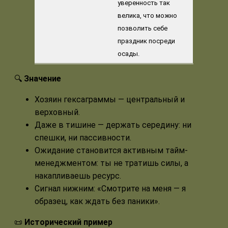
уверенность так
велика, что можно
позволить себе
праздник посреди
осады.
🔍
Значение
Хозяин гексаграммы — центральный и
верховный.
Даже в тишине — держать середину: ни
спешки, ни пассивности.
Ожидание становится активным тайм-
менеджментом: ты не тратишь силы, а
накапливаешь ресурс.
Сигнал нижним: «Смотрите на меня — я
образец, как ждать без паники».
📜
Исторический пример