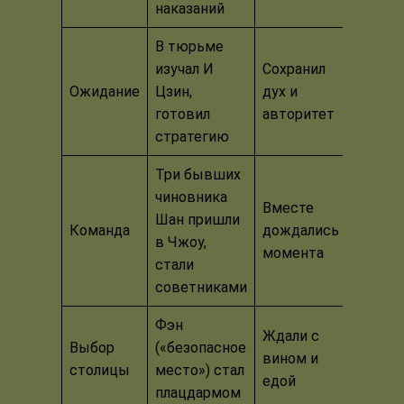
наказаний
В тюрьме
изучал И
Сохранил
Ожидание
Цзин,
дух и
готовил
авторитет
стратегию
Три бывших
чиновника
Вместе
Шан пришли
Команда
дождались
в Чжоу,
момента
стали
советниками
Фэн
Ждали с
Выбор
(«безопасное
вином и
столицы
место») стал
едой
плацдармом