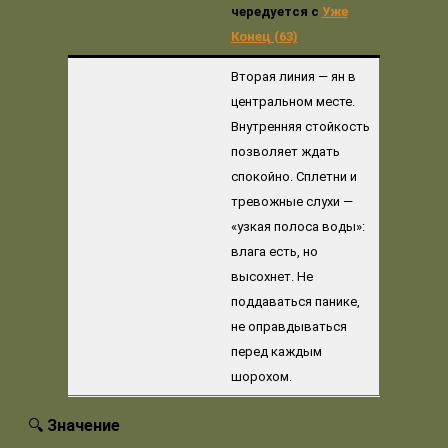
чередуется с
Уже
Конец (63)
Вторая линия — ян в
центральном месте.
Внутренняя стойкость
позволяет ждать
спокойно. Сплетни и
тревожные слухи —
«узкая полоса воды»:
влага есть, но
высохнет. Не
поддаваться панике,
не оправдываться
перед каждым
шорохом.
🔍
Значение