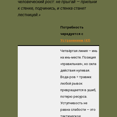
человеческий рост: не прыгай — прильни
к стенке, подчинись, и стенка станет
лестницей.»
Потребность
чередуется с
Устранением (43)
Четвёртая линия — инь
на инь-месте. Позиция
«правильная», но сила
действия нулевая.
Вода-ров = травма:
любой рывок
превращается в ушиб,
потерю ресурса.
Уступчивость не
равна слабости — это
тактическое