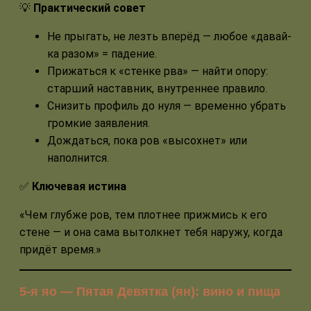
💡
Практический совет
Не прыгать, не лезть вперёд — любое «давай-
ка разом» = падение.
Прижаться к «стенке рва» — найти опору:
старший наставник, внутреннее правило.
Снизить профиль до нуля — временно убрать
громкие заявления.
Дождаться, пока ров «высохнет» или
наполнится.
✅
Ключевая истина
«Чем глубже ров, тем плотнее прижмись к его
стене — и она сама вытолкнет тебя наружу, когда
придёт время.»
5-я яо — Пятая Девятка (ян): вино и пища