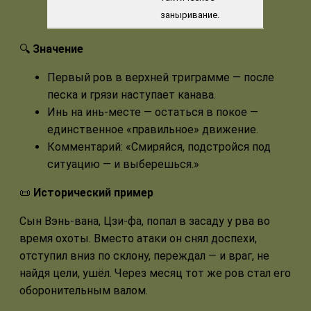
заныривание.
🔍
Значение
Первый ров в верхней триграмме — после
песка и грязи наступает канава.
Инь на инь-месте — остаться в покое —
единственное «правильное» движение.
Комментарий: «Смиряйся, подстройся под
ситуацию — и выберешься.»
📜
Исторический пример
Сын Вэнь-вана, Цзи-фа, попал в засаду у рва во
время охоты. Вместо атаки он снял доспехи,
отступил вниз по склону, переждал — и враг, не
найдя цели, ушёл. Через месяц тот же ров стал его
оборонительным валом.