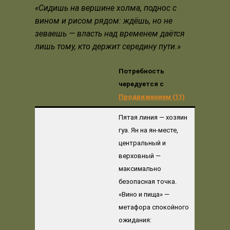
«Сидишь на вершине холма, поднос с
вином и рисом рядом: ждёшь, но не
зеваешь — власть над временем даётся
лишь тому, кто держит середину пути.»
Потребность
чередуется с
Продвижением (11)
Пятая линия — хозяин
гуа. Ян на ян-месте,
центральный и
верховный —
максимально
безопасная точка.
«Вино и пища» —
метафора спокойного
ожидания: