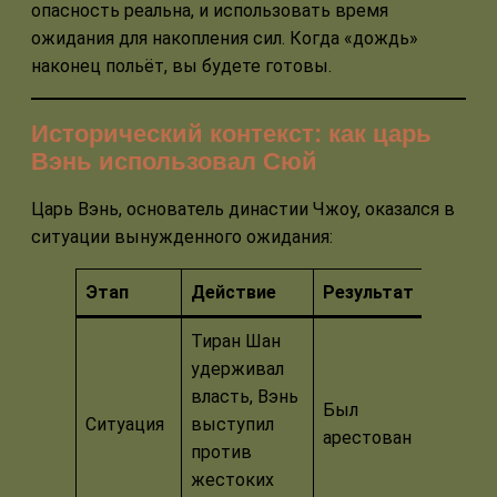
опасность реальна, и использовать время
ожидания для накопления сил. Когда «дождь»
наконец польёт, вы будете готовы.
Исторический контекст: как царь
Вэнь использовал Сюй
Царь Вэнь, основатель династии Чжоу, оказался в
ситуации вынужденного ожидания:
Этап
Действие
Результат
Тиран Шан
удерживал
власть, Вэнь
Был
Ситуация
выступил
арестован
против
жестоких