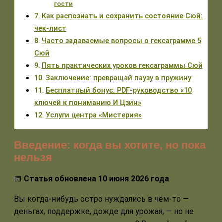
гости
Как распознать и сохранить состояние Сюй:
чек-лист
Часто задаваемые вопросы о гексаграмме 5
Сюй
Пять практических уроков гексаграммы Сюй
Заключение: превращай паузу в пружину
Бесплатный бонус: PDF-руководство «10
ключей к пониманию И Цзин»
Услуги центра «Мистерия»
Введение: когда вы хотите, но пока
нельзя
📅
Статья обновлена 10 июня 2026 года
Вы когда-нибудь остро нуждались в чём-то —
деньгах, поддержке, дожде для урожая, — но не