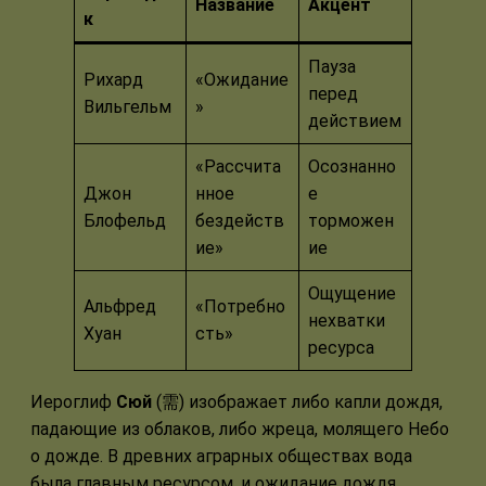
Название
Акцент
к
Пауза
Рихард
«Ожидание
перед
Вильгельм
»
действием
«Рассчита
Осознанно
Джон
нное
е
Блофельд
бездейств
торможен
ие»
ие
Ощущение
Альфред
«Потребно
нехватки
Хуан
сть»
ресурса
Иероглиф
Сюй
(需) изображает либо капли дождя,
падающие из облаков, либо жреца, молящего Небо
о дожде. В древних аграрных обществах вода
была главным ресурсом, и ожидание дождя