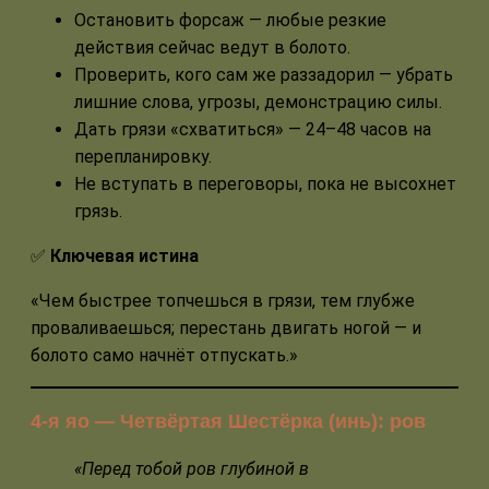
Остановить форсаж — любые резкие
действия сейчас ведут в болото.
Проверить, кого сам же раззадорил — убрать
лишние слова, угрозы, демонстрацию силы.
Дать грязи «схватиться» — 24–48 часов на
перепланировку.
Не вступать в переговоры, пока не высохнет
грязь.
✅
Ключевая истина
«Чем быстрее топчешься в грязи, тем глубже
проваливаешься; перестань двигать ногой — и
болото само начнёт отпускать.»
4-я яо — Четвёртая Шестёрка (инь): ров
«Перед тобой ров глубиной в