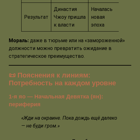
Династия
Началась
Результат
Чжоу пришла
новая
к власти
эпоха
Мораль:
даже в тюрьме или на «замороженной»
должности можно превратить ожидание в
стратегическое преимущество.
📜 Пояснения к линиям:
Потребность на каждом уровне
1-я яо — Начальная Девятка (ян):
периферия
«Жди на окраине. Пока дождь ещё далеко
— не буди гром.»