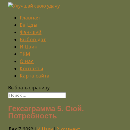
Главная
Ба Цзы
Фэн-шуй
Выбор дат
И Цзин
ТКМ
О нас
Контакты
Карта сайта
Выбрать страницу
Гексаграмма 5. Сюй.
Потребность
Дек 7, 2022
|
И Цзин
|
2 коммент.