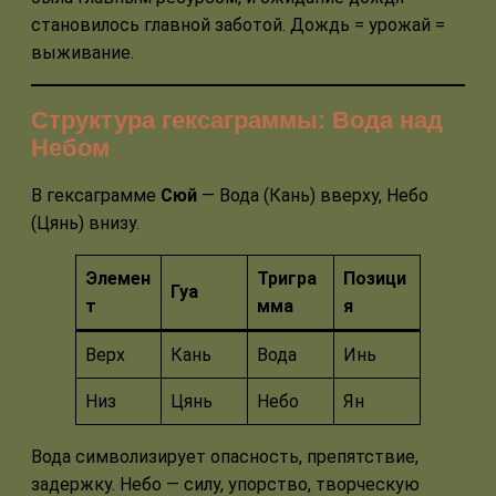
становилось главной заботой. Дождь = урожай =
выживание.
Структура гексаграммы: Вода над
Небом
В гексаграмме
Сюй
— Вода (Кань) вверху, Небо
(Цянь) внизу.
Элемен
Тригра
Позици
Гуа
т
мма
я
Верх
Кань
Вода
Инь
Низ
Цянь
Небо
Ян
Вода символизирует опасность, препятствие,
задержку. Небо — силу, упорство, творческую