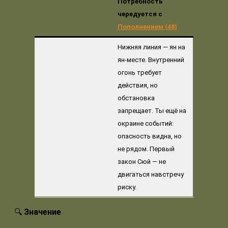
Потребность
чередуется с
Пополнением (48)
Нижняя линия — ян на
ян-месте. Внутренний
огонь требует
действия, но
обстановка
запрещает. Ты ещё на
окраине событий:
опасность видна, но
не рядом. Первый
закон Сюй — не
двигаться навстречу
риску.
🔍
Значение