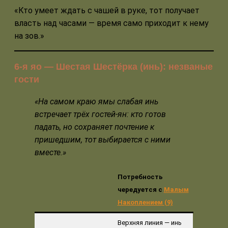
«Кто умеет ждать с чашей в руке, тот получает
власть над часами — время само приходит к нему
на зов.»
6-я яо — Шестая Шестёрка (инь): незваные
гости
«На самом краю ямы слабая инь
встречает трёх гостей-ян: кто готов
падать, но сохраняет почтение к
пришедшим, тот выбирается с ними
вместе.»
Потребность
чередуется с
Малым
Накоплением (9)
Верхняя линия — инь