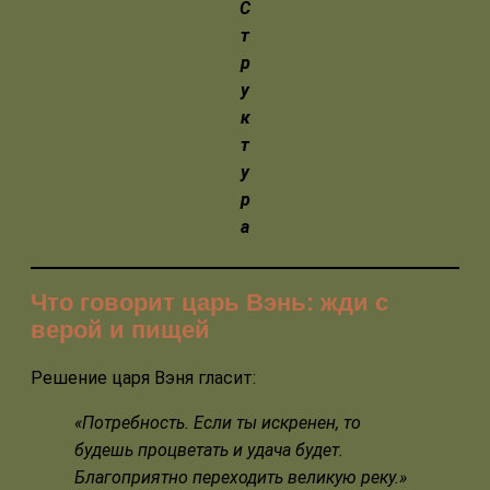
С
т
р
у
к
т
у
р
а
Что говорит царь Вэнь: жди с
верой и пищей
Решение царя Вэня гласит:
«Потребность. Если ты искренен, то
будешь процветать и удача будет.
Благоприятно переходить великую реку.»