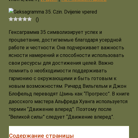
(
)
Гексаграмма 35 символизирует успех и
процветание, достигаемые благодаря усердной
работе и честности. Она подчеркивает важность
ясности намерений и способности использовать
свои ресурсы для достижения целей. Важно
помнить о необходимости поддерживать
гармонию с окружающими и быть готовым к
новым возможностям. Ричард Вильгельм и Джон
Блофельд переводят
Цзинь
как “Прогресс”. В книге
даосского мастера Альфреда Хуанга используется
термин “Движение вперед”. Поэтому после
“Великой силы” следует “Движение вперед”.
Содержание страницы