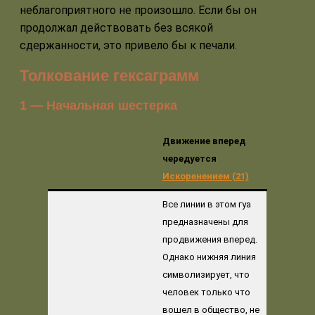
неблагоприятного не произошло. Если бы он
продолжал действовать без всякой
сдержанности, это привело бы к печали.
Толкование гексаграмм
1 — Начальная шестерка
Движение вперед
чередуется
Искоренением (21)
Все линии в этом гуа
предназначены для
продвижения вперед.
Однако нижняя линия
символизирует, что
человек только что
вошел в общество, не