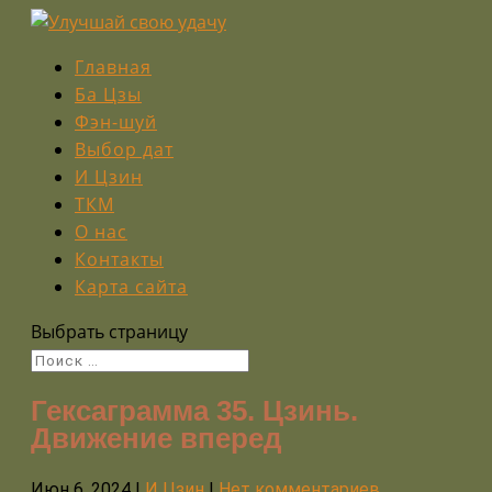
Главная
Ба Цзы
Фэн-шуй
Выбор дат
И Цзин
ТКМ
О нас
Контакты
Карта сайта
Выбрать страницу
Гексаграмма 35. Цзинь.
Движение вперед
Июн 6, 2024
|
И Цзин
|
Нет комментариев