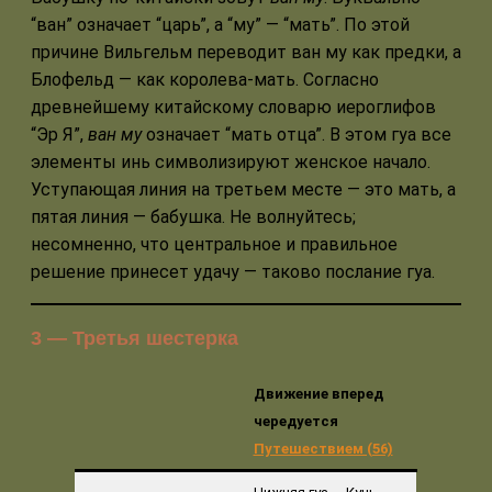
“ван” означает “царь”, а “му” — “мать”. По этой
причине Вильгельм переводит ван му как предки, а
Блофельд — как королева-мать. Согласно
древнейшему китайскому словарю иероглифов
“Эр Я”,
ван му
означает “мать отца”. В этом гуа все
элементы инь символизируют женское начало.
Уступающая линия на третьем месте — это мать, а
пятая линия — бабушка. Не волнуйтесь;
несомненно, что центральное и правильное
решение принесет удачу — таково послание гуа.
3 — Третья шестерка
Движение вперед
чередуется
Путешествием (56)