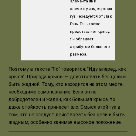
элемента ян к
элементу инь, верхняя
гуа чередуется от Ли к
Гэнь. Гэнь также
представляет крысу.
Ян обладает
атрибутом большого
размера.
Поэтому в тексте “Яо” говорится: “Иду вперед, как
крыса”. Природа крысы — действовать без цели и
быть жадной. Тому, кто находится на этом месте,
необходимо самопознание. Если он не
добродетелен и жаден, как большая крыса, то
даже стойкость принесет зло. Смысл этой гуа в
том, что не следует действовать без цели и быть
жадным, особенно занимая высокое положение.