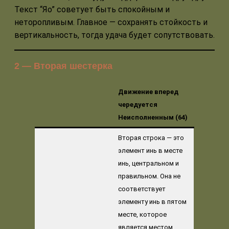
Текст “Яо” советует быть спокойным и
неторопливым. Главное — сохранять стойкость и
вертикальность, тогда удача будет сопутствовать.
2 — Вторая шестерка
Движение вперед
чередуется
Неисполненным (64)
Вторая строка — это
элемент инь в месте
инь, центральном и
правильном. Она не
соответствует
элементу инь в пятом
месте, которое
является местом