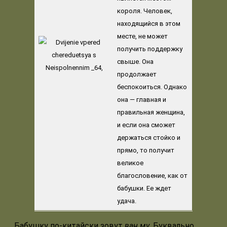
короля. Человек,
находящийся в этом
месте, не может
получить поддержку
свыше. Она
продолжает
беспокоиться. Однако
она — главная и
правильная женщина,
и если она сможет
держаться стойко и
прямо, то получит
великое
благословение, как от
бабушки. Ее ждет
удача.
Бабушку по-китайски зовут
ван му
. Буквально