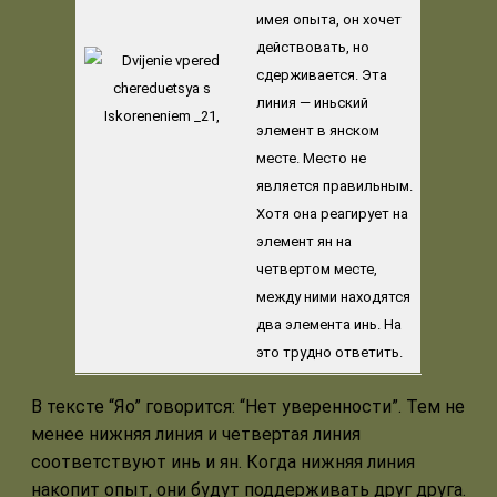
имея опыта, он хочет
действовать, но
сдерживается. Эта
линия — иньский
элемент в янском
месте. Место не
является правильным.
Хотя она реагирует на
элемент ян на
четвертом месте,
между ними находятся
два элемента инь. На
это трудно ответить.
В тексте “Яо” говорится: “Нет уверенности”. Тем не
менее нижняя линия и четвертая линия
соответствуют инь и ян. Когда нижняя линия
накопит опыт, они будут поддерживать друг друга.