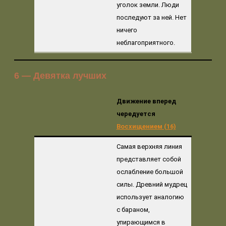
уголок земли. Люди
последуют за ней. Нет
ничего
неблагоприятного.
6 — Девятка лучших
Движение вперед
чередуется
Восхищением (16)
Самая верхняя линия
представляет собой
ослабление большой
силы. Древний мудрец
использует аналогию
с бараном,
упирающимся в