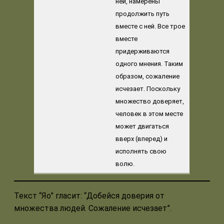
ней, намерены
продолжить путь
вместе с ней. Все трое
вместе
придерживаются
одного мнения. Таким
образом, сожаление
исчезает. Поскольку
множество доверяет,
человек в этом месте
может двигаться
вверх (вперед) и
исполнять свою
волю.
Текст “Яо” гласит: “Добейся доверия от
множества людей. Сожаление исчезает”.