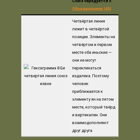
Союз чередуется с
Объединением (45)
Четвёртая линия
лежит в четвёртой
позиции. Элементы на
четвёртом и первом
месте оба иньские —
они не могут
перекликаться
издалека. Поэтому
человек
приближается к
элементу ян на пятом
месте, который твёрд
и вертикален. Они
взаимодополняют
друг друга.