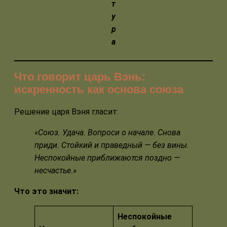
т
у
р
а
Что говорит царь Вэнь:
искренность как основа союза
Решение царя Вэня гласит:
«Союз. Удача. Вопроси о начале. Снова
приди. Стойкий и праведный — без вины.
Неспокойные приближаются поздно —
несчастье.»
Что это значит:
Неспокойные