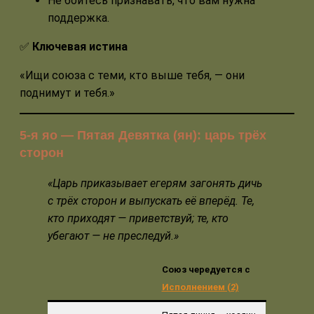
Не бойтесь признавать, что вам нужна
поддержка.
✅
Ключевая истина
«Ищи союза с теми, кто выше тебя, — они
поднимут и тебя.»
5-я яо — Пятая Девятка (ян): царь трёх
сторон
«Царь приказывает егерям загонять дичь
с трёх сторон и выпускать её вперёд. Те,
кто приходят — приветствуй; те, кто
убегают — не преследуй.»
Союз чередуется с
Исполнением (2)