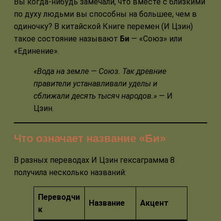
Вы когда-нибудь замечали, что вместе с близкими
по духу людьми вы способны на большее, чем в
одиночку? В китайской Книге перемен (И Цзин)
такое состояние называют
Би
— «Союз» или
«Единение».
«Вода на земле — Союз. Так древние
правители устанавливали уделы и
сближали десять тысяч народов.»
— И
Цзин.
Что означает название «Би»
В разных переводах И Цзин гексаграмма 8
получила несколько названий:
Переводчи
Название
Акцент
к