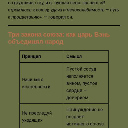
сотрудничеству, и отпуская несогласных.
«Я
стремлюсь к союзу, удача и непоколебимость — путь
к процветанию»
, — говорил он.
Три закона союза: как царь Вэнь
объединял народ
Принцип
Смысл
Пустой сосуд
наполняется
Начинай с
вином, пустое
искренности
сердце —
доверием
Принуждение не
Не преследуй
создаёт
уходящих
истинного союза