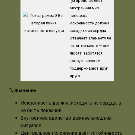
гуа представляет
внутренний мир
человека.
Искренность должна
исходить из сердца.
Отвечает элементу ян
на пятом месте — они
любят, заботятся,
координируют и
поддерживают друг
друга.
🔍
Значение
Искренность должна исходить из сердца, а
не быть показной.
Внутреннее единство важнее внешних
ритуалов.
Центральное положение даёт устойчивость.