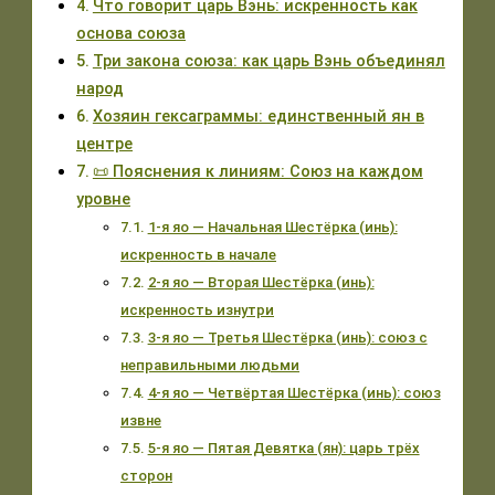
Что говорит царь Вэнь: искренность как
основа союза
Три закона союза: как царь Вэнь объединял
народ
Хозяин гексаграммы: единственный ян в
центре
📜 Пояснения к линиям: Союз на каждом
уровне
1-я яо — Начальная Шестёрка (инь):
искренность в начале
2-я яо — Вторая Шестёрка (инь):
искренность изнутри
3-я яо — Третья Шестёрка (инь): союз с
неправильными людьми
4-я яо — Четвёртая Шестёрка (инь): союз
извне
5-я яо — Пятая Девятка (ян): царь трёх
сторон