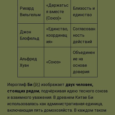
«Держатьс
Рихард
Близость и
я вместе
Вильгельм
единство
(Союз)»
«Единство,
Согласован
Джон
координац
ность
Блофельд
ия»
действий
Объединен
Альфред
ие на
«Союз»
Хуан
основе
доверия
Иероглиф
Би
(比) изображает
двух человек,
стоящих рядом
, подчёркивая идею тесного союза
и взаимного уважения. В древнем Китае Би
использовалась как административная единица,
включающая пять домохозяйств. В каждом таком