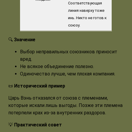
Соответствующая
линия наверху тоже
инь. Никто не готов к
союзу.
🔍
Значение
Выбор неправильных союзников приносит
вред.
Не всякое объединение полезно.
Одиночество лучше, чем плохая компания.
📜
Исторический пример
Царь Вэнь отказался от союза с племенами,
которые искали лишь выгоды. Позже эти племена
потерпели крах из-за внутренних раздоров.
💡
Практический совет