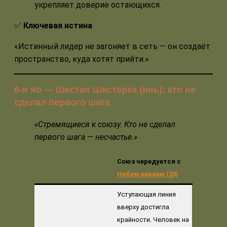
укрепляет доверие остающихся.
✅
Ключевая истина
«Истинный лидер не загоняет в сеть — он создаёт
пространство, куда хотят прийти.»
6-я яо — Шестая Шестёрка (инь): кто не
сделал первого шага
«Стремящиеся к союзу. Кто не сделал
первого шага — несчастье.»
Союз чередуется с
Наблюдением (20)
Уступающая линия
вверху достигла
крайности. Человек на