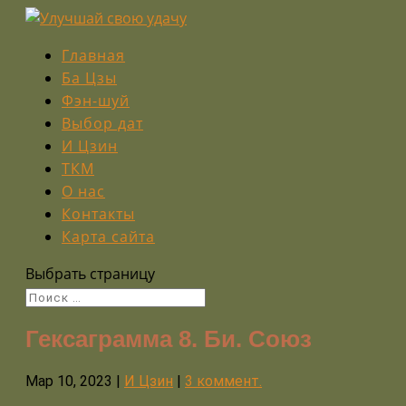
Главная
Ба Цзы
Фэн-шуй
Выбор дат
И Цзин
ТКМ
О нас
Контакты
Карта сайта
Выбрать страницу
Гексаграмма 8. Би. Союз
Мар 10, 2023
|
И Цзин
|
3 коммент.