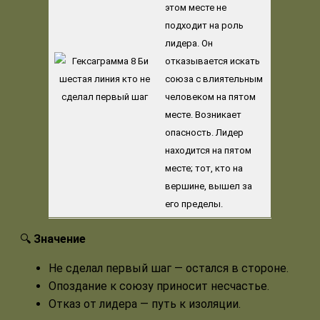
этом месте не
подходит на роль
лидера. Он
отказывается искать
союза с влиятельным
человеком на пятом
месте. Возникает
опасность. Лидер
находится на пятом
месте; тот, кто на
вершине, вышел за
его пределы.
🔍
Значение
Не сделал первый шаг — остался в стороне.
Опоздание к союзу приносит несчастье.
Отказ от лидера — путь к изоляции.