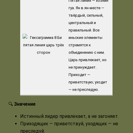
Пятая линия — хозяин
гуа. Ян в ян-месте —
твёрдый, сильный,
центральный и
правильный. Все
иньские элементы
стремятся к
объединению с ним.
Царь привлекает, но
не принуждает.
Приходит —
приветствую; уходит
— не преследую.
🔍
Значение
Истинный лидер привлекает, а не загоняет.
Приходящих — приветствуй, уходящих — не
преследуй.