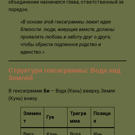
объединении назначался глава, ответственный за
порядок.
«В основе этой гексаграммы лежит идея
близости: люди, живущие вместе, должны
проявлять любовь и заботу друг о друге,
чтобы обрести подлинное родство и
единство.»
Структура гексаграммы: Вода над
Землёй
В гексаграмме
Би
— Вода (Кань) вверху, Земля
(Кунь) внизу.
Элемен
Тригра
Позици
Гуа
т
мма
я
Верх
Кань
Вода
Инь