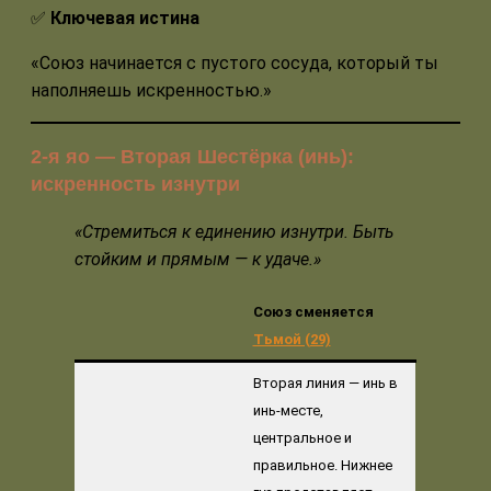
✅
Ключевая истина
«Союз начинается с пустого сосуда, который ты
наполняешь искренностью.»
2-я яо — Вторая Шестёрка (инь):
искренность изнутри
«Стремиться к единению изнутри. Быть
стойким и прямым — к удаче.»
Союз сменяется
Тьмой (29)
Вторая линия — инь в
инь-месте,
центральное и
правильное. Нижнее