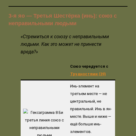
3-я яо — Третья Шестёрка (инь): союз с
неправильными людьми
«Стремиться к союзу с неправильными
людьми. Как это может не принести
вреда?»
Союз чередуется с
Трудностями (39)
Инь-элемент на
третьем месте — не
центральный, не
правильный. Инь в ян-
месте. Выше и ниже —
ещё больше инь-
элементов.