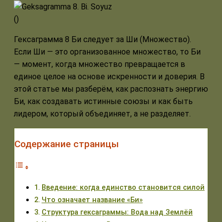
(
)
Гексаграмма 8 Би следует за Ши (Множество).
Если Ши — это организованное множество, то Би
— момент, когда множество превращается в
единое целое на основе искренности и доверия. В
этой статье мы разберём, как распознать энергию
Би, как создавать истинные союзы и как быть
лидером, который объединяет, а не разделяет.
Содержание страницы
Введение: когда единство становится силой
Что означает название «Би»
Структура гексаграммы: Вода над Землёй