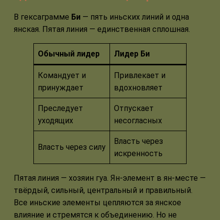
В гексаграмме
Би
— пять иньских линий и одна
янская. Пятая линия — единственная сплошная.
Обычный лидер
Лидер Би
Командует и
Привлекает и
принуждает
вдохновляет
Преследует
Отпускает
уходящих
несогласных
Власть через
Власть через силу
искренность
Пятая линия — хозяин гуа. Ян-элемент в ян-месте —
твёрдый, сильный, центральный и правильный.
Все иньские элементы цепляются за янское
влияние и стремятся к объединению. Но не